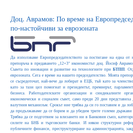
Доц. Аврамов: По време на Европредсед
по-настойчиви за еврозоната
Да използваме Европредседателството за постигане на една от
препоръча в предаването „12+3“ икономистът доц. Йосиф Аврам
Съвета по иновации и развитие на технологиите при
БТПП
. От
еврозоната. Сега е време на нашето председателство. Моята преп
се съсредоточат, най-вече да лобират в ЕЦБ, тъй като за членст
като за тази цел помогнат и президентът, премиерът, парламент
бизнеса. Работодателските организации и синдикалните орг
икономически и социален съвет, само преди 20 дни представиха 
валутния механизъм. Срокът ние трябва да си го поставим и да ло
да продължаваме да се борим и да убедим трите големи държави 
Трябва да се подготвим за влизането ни в Банковия съюз, категор
силите на БНБ и търговските банки. И някои структурни рефо
публичните финанси, преструктуриране на администрацията, за