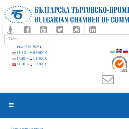
към 07.08.2026 г.
1 USD =
0.86690 €
1 GBP =
1.16600 €
1 CHF =
1.06990 €