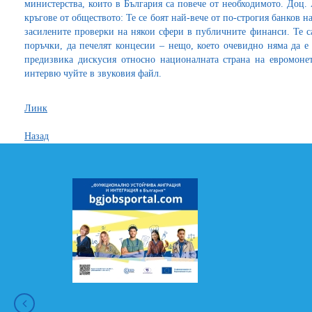
министерства, които в България са повече от необходимото. Доц.
кръгове от обществото: Те се боят най-вече от по-строгия банков н
засилените проверки на някои сфери в публичните финанси. Те с
поръчки, да печелят концесии – нещо, което очевидно няма да е
предизвика дискусия относно националната страна на евромонет
интервю чуйте в звуковия файл.
Линк
Назад