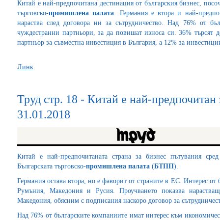
Китай е най-предпочитана дестинация от българския бизнес, посоч
търговско-
промишлена палата
. Германия е втора и най-предп
нараства след договора ни за сътрудничество. Над 76% от бъл
чуждестранни партньори, за да повишат износа си. 36% търсят д
партньор за съвместна инвестиция в България, а 12% за инвестици
Линк
Труд стр. 18 - Китай е най-предпочитан
31.01.2018
Китай е най-предпочитаната страна за бизнес пътувания сред
Българската търговско-
промишлена палата
(
БТПП
).
Германия остава втора, но е фаворит от страните в ЕС. Интерес от
Румъния, Македония и Русия. Проучването показва нарастващ
Македония, обясним с подписания наскоро договор за сътрудничес
Над 76% от българските компаниите имат интерес към икономичес