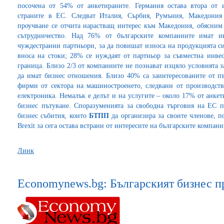
посочена от 54% от анкетираните. Германия остава втора от 
страните в ЕС. Следват Италия, Сърбия, Румъния, Македони
проучване се отчита нарастващ интерес към Македония, обясним 
сътрудничество. Над 76% от българските компаниите имат и
чуждестранни партньори, за да повишат износа на продукцията с
вноса на стоки; 28% се нуждаят от партньор за съвместна инве
граница. Близо 2/3 от компаниите не познават изцяло условията за
да имат бизнес отношения. Близо 40% са заинтересованите от п
фирми от сектора на машиностроенето, следвани от производств
електроника. Немалък е делът и на услугите – около 17% от анке
бизнес пътуване. Споразуменията за свободна търговия на ЕС п
бизнес събития, които
БТПП
да организира за своите членове, по
Brexit за сега остава встрани от интересите на българските компани
Линк
Economynews.bg: Българският бизнес п