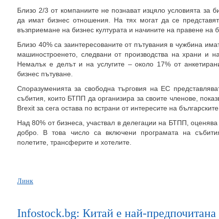
Близо 2/3 от компаниите не познават изцяло условията за би
да имат бизнес отношения. На тях могат да се представя
възприемане на бизнес културата и начините на правене на б
Близо 40% са заинтересованите от пътувания в чужбина има
машиностроенето, следвани от производства на храни и нап
Немалък е делът и на услугите – около 17% от анкетирани
бизнес пътуване.
Споразуменията за свободна търговия на ЕС представлява
събития, които БТПП да организира за своите членове, показ
Brexit за сега остава по встрани от интересите на българскит
Над 80% от бизнеса, участвал в делегации на БТПП, оценява
добро. В това число са включени програмата на събития
полетите, трансферите и хотелите.
Линк
Infostock.bg: Китай е най-предпочитана