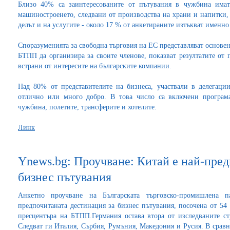
Близо 40% са заинтересованите от пътувания в чужбина има
машиностроенето, следвани от производства на храни и напитки, 
делът и на услугите - около 17 % от анкетираните изтъкват именно
Споразуменията за свободна търговия на ЕС представляват основен
БТПП да организира за своите членове, показват резултатите от пр
встрани от интересите на българските компании.
Над 80% от представителите на бизнеса, участвали в делегаци
отлично или много добро. В това число са включени програма
чужбина, полетите, трансферите и хотелите.
Линк
Ynews.bg: Проучване: Китай е най-пред
бизнес пътувания
Анкетно проучване на Българската търговско-промишлена 
предпочитаната дестинация за бизнес пътувания, посочена от 54
пресцентъра на БТПП.Германия остава втора от изследваните с
Следват ги Италия, Сърбия, Румъния, Македония и Русия. В срав