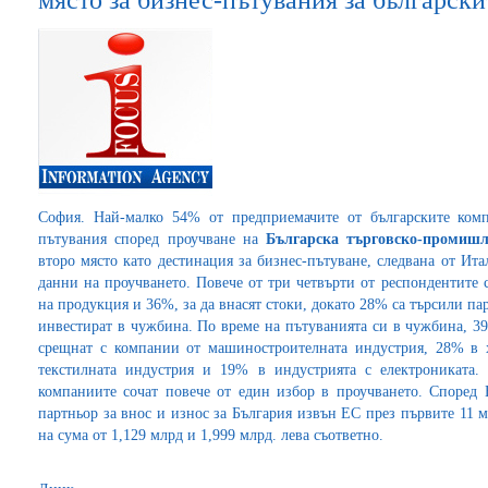
място за бизнес-пътувания за българск
София. Най-малко 54% от предприемачите от българските комп
пътувания според проучване на
Българска търговско-промишл
второ място като дестинация за бизнес-пътуване, следвана от Ит
данни на проучването. Повече от три четвърти от респондентите 
на продукция и 36%, за да внасят стоки, докато 28% са търсили пар
инвестират в чужбина. По време на пътуванията си в чужбина, 39
срещнат с компании от машиностроителната индустрия, 28% в 
текстилната индустрия и 19% в индустрията с електрониката.
компаниите сочат повече от един избор в проучването. Според
партньор за внос и износ за България извън ЕС през първите 11 
на сума от 1,129 млрд и 1,999 млрд. лева съответно.