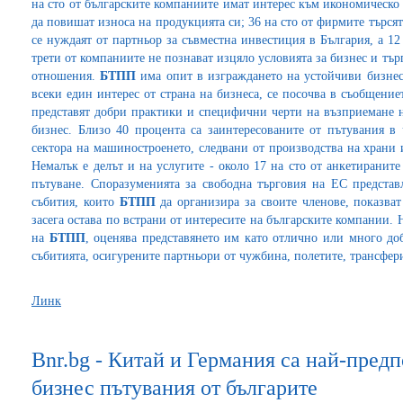
на сто от българските компаниите имат интерес към икономическо
да повишат износа на продукцията си; 36 на сто от фирмите търсят
се нуждаят от партньор за съвместна инвестиция в България, а 12
трети от компаниите не познават изцяло условията за бизнес и търг
отношения.
БТПП
има опит в изграждането на устойчиви бизнес
всеки един интерес от страна на бизнеса, се посочва в съобщени
представят добри практики и специфични черти на възприемане н
бизнес. Близо 40 процента са заинтересованите от пътувания 
сектора на машиностроенето, следвани от производства на храни 
Немалък е делът и на услугите - около 17 на сто от анкетиранит
пътуване. Споразуменията за свободна търговия на ЕС представ
събития, които
БТПП
да организира за своите членове, показват 
засега остава по встрани от интересите на българските компании. Н
на
БТПП
, оценява представянето им като отлично или много до
събитията, осигурените партньори от чужбина, полетите, трансфер
Линк
Bnr.bg - Китай и Германия са най-пред
бизнес пътувания от българите