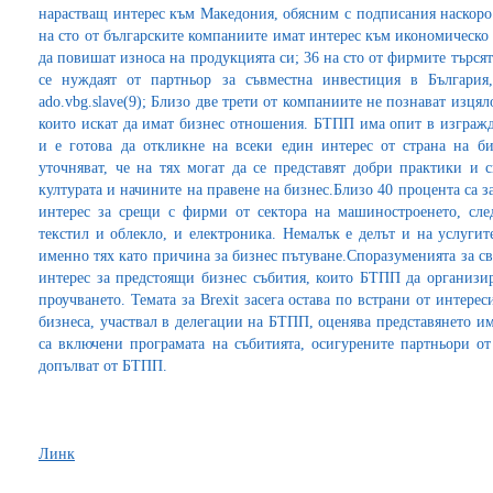
нарастващ интерес към Македония, обясним с подписания наскоро 
на сто от българските компаниите имат интерес към икономическо
да повишат износа на продукцията си; 36 на сто от фирмите търсят
се нуждаят от партньор за съвместна инвестиция в България
ado.vbg.slave(9); Близо две трети от компаниите не познават изцял
които искат да имат бизнес отношения. БТПП има опит в изграж
и е готова да откликне на всеки един интерес от страна на б
уточняват, че на тях могат да се представят добри практики и
културата и начините на правене на бизнес.Близо 40 процента са 
интерес за срещи с фирми от сектора на машиностроенето, сле
текстил и облекло, и електроника. Немалък е делът и на услугит
именно тях като причина за бизнес пътуване.Споразуменията за с
интерес за предстоящи бизнес събития, които БТПП да организира
проучването. Темата за Brexit засега остава по встрани от интере
бизнеса, участвал в делегации на БТПП, оценява представянето и
са включени програмата на събитията, осигурените партньори от
допълват от БТПП.
Линк