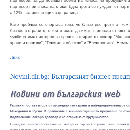
партньори, за да повишат обема на износа на продукцията
партньор при вноса на стоки. Една трета се нуждаят от парт
а 12% – за инвестиции зад граница.
Като проблем се очертава това, че близо две трети от ком
бизнес в страните, с които искат да имат търговски отношен
чужбина имат интерес за срещи с фирми от сектор "Машино
храни и напитки", "Текстил и облекло" и "Електроника". Немалъ
Линк
Novini.dir.bg: Българският бизнес пред
Германия остава втора от изследваните страни и най-предпочитана от ст
Македония и Русия. В сравнение с миналогодишното проучване се отч
подписания наскоро договор с България за сътрудничество.
Проведено анкетно проучване на Българска търговско-промишлена палата по