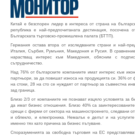
Китай е безспорен лидер в интереса от страна на българс
република е най-предпочитаната дестинация, посочена 
Българската търговско-промишлена палата (БТТП).
Германия остава втора от изследваните страни и най-пре
Италия, Сърбия, Румъния, Македония и Русия. В сравнение
нарастващ интерес към Македония, обясним с подпис
сътрудничество.
Над 76% от българските компаниите имат интерес към икон
партньори, за да повишат износа на продукцията си. 36% от
на стоки, 28 на сто се нуждаят от партньор за съвместна ин
зад граница.
Близо 2/3 от компаниите не познават изцяло условията за би
да имат бизнес отношения. Близо 40% са заинтересованите
срещи с фирми от сектора на машиностроенето, следвани от 
и облекло, и електроника. Немалък е делът и на услугите
именно тях като причина за бизнес пътуване.
Споразуменията за свободна търговия на ЕС представлява