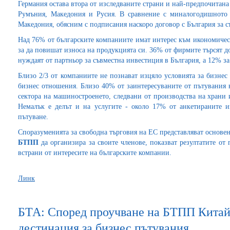
Германия остава втора от изследваните страни и най-предпочитана 
Румъния, Македония и Русия. В сравнение с миналогодишното 
Македония, обясним с подписания наскоро договор с България за с
Над 76% от българските компаниите имат интерес към икономичес
за да повишат износа на продукцията си. 36% от фирмите търсят до
нуждаят от партньор за съвместна инвестиция в България, а 12% з
Близо 2/3 от компаниите не познават изцяло условията за бизнес 
бизнес отношения. Близо 40% от заинтересуваните от пътувания 
сектора на машиностроенето, следвани от производства на храни 
Немалък е делът и на услугите - около 17% от анкетираните и
пътуване.
Споразуменията за свободна търговия на ЕС представляват основен
БТПП
да организира за своите членове, показват резултатите от п
встрани от интересите на българските компании.
Линк
БТА: Според проучване на БТПП Китай
дестинация за бизнес пътувания