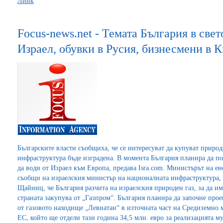
Линк
Focus-news.net - Темата България в свет
Израел, обувки в Русия, бизнесмени в 
Българските власти съобщиха, че се интересуват да купуват природ
инфраструктура бъде изградена. В момента България планира да по
да води от Израел към Европа, предава Isra.com. Министърът на е
съобщи на израелския министър на националната инфраструктура,
Щайниц, че България разчита на израелския природен газ, за да им
страната закупува от „Газпром“. България планира да започне прое
от газовото находище „Левиатан“ в източната част на Средиземно м
ЕС, който ще отдели тази година 34,5 млн. евро за реализацията м