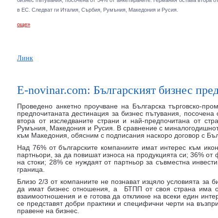
бизнес пътувания, посочена от 54% от анкетираните. Германия остава втора о
в ЕС. Следват ги Италия, Сърбия, Румъния, Македония и Русия.
още»
Линк
E-novinar.com: Българският бизнес пре
Проведено анкетно проучване на Българска търговско-пром
предпочитаната дестинация за бизнес пътувания, посочена 
втора от изследваните страни и най-предпочитана от стр
Румъния, Македония и Русия. В сравнение с миналогодишнот
към Македония, обясним с подписания наскоро договор с Бъл
Над 76% от българските компаниите имат интерес към икон
партньори, за да повишат износа на продукцията си; 36% от
на стоки; 28% се нуждаят от партньор за съвместна инвест
граница.
Близо 2/3 от компаниите не познават изцяло условията за би
да имат бизнес отношения, а БТПП от своя страна има о
взаимоотношения и е готова да откликне на всеки един интер
се представят добри практики и специфични черти на възпр
правене на бизнес.