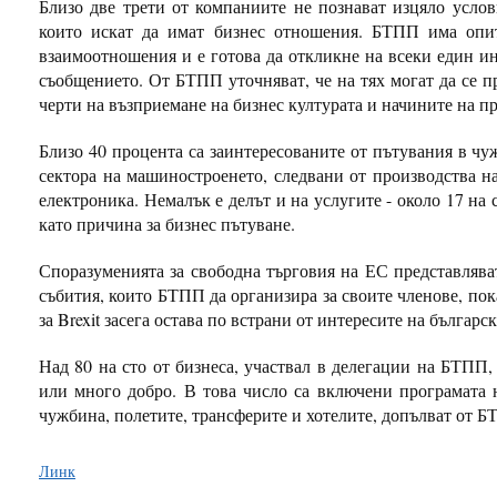
Близо две трети от компаниите не познават изцяло услови
които искат да имат бизнес отношения. БТПП има опит
взаимоотношения и е готова да откликне на всеки един инт
съобщението. От БТПП уточняват, че на тях могат да се 
черти на възприемане на бизнес културата и начините на пр
Близо 40 процента са заинтересованите от пътувания в чу
сектора на машиностроенето, следвани от производства на
електроника. Немалък е делът и на услугите - около 17 на
като причина за бизнес пътуване.
Споразуменията за свободна търговия на ЕС представлява
събития, които БТПП да организира за своите членове, пок
за Brexit засега остава по встрани от интересите на българ
Над 80 на сто от бизнеса, участвал в делегации на БТПП,
или много добро. В това число са включени програмата 
чужбина, полетите, трансферите и хотелите, допълват от Б
Линк