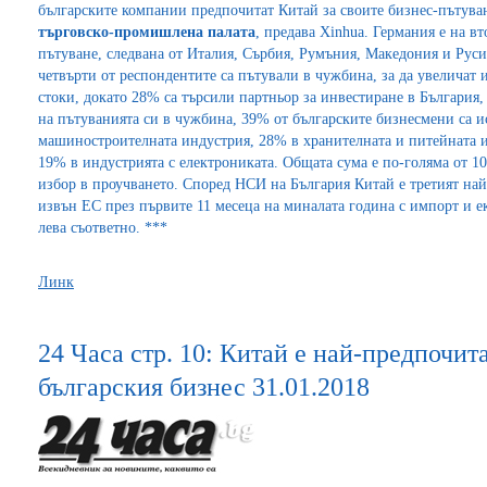
българските компании предпочитат Китай за своите бизнес-пътува
търговско-промишлена палата
, предава Xinhua. Германия е на вт
пътуване, следвана от Италия, Сърбия, Румъния, Македония и Руси
четвърти от респондентите са пътували в чужбина, за да увеличат 
стоки, докато 28% са търсили партньор за инвестиране в България,
на пътуванията си в чужбина, 39% от българските бизнесмени са и
машиностроителната индустрия, 28% в хранителната и питейната и
19% в индустрията с електрониката. Общата сума е по-голяма от 1
избор в проучването. Според НСИ на България Китай е третият най
извън ЕС през първите 11 месеца на миналата година с импорт и ек
лева съответно. ***
Линк
24 Часа стр. 10: Китай е най-предпочит
българския бизнес 31.01.2018