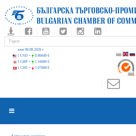
към 06.08.2026 г.
1 USD =
0.86640 €
1 GBP =
1.16680 €
1 CHF =
1.07000 €