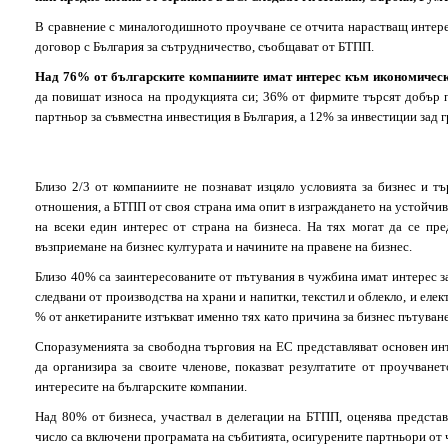
В сравнение с миналогодишното проучване се отчита нарастващ интер
договор с България за сътрудничество,
съобщават от БТПП.
Над 76% от българските компаниите имат интерес към икономическ
да повишат износа на продукцията си; 36% от фирмите търсят добър 
партньор за съвместна инвестиция в България, а 12% за инвестиции зад г
Близо 2/3 от компаниите не познават изцяло условията за бизнес и тъ
отношения, а БТПП от своя страна има опит в изграждането на устойчив
на всеки един интерес от страна на бизнеса. На тях могат да се пр
възприемане на бизнес културата и начините на правене на бизнес.
Близо 40% са заинтересованите от пътувания в чужбина имат интерес з
следвани от производства на храни и напитки, текстил и облекло, и елек
% от анкетираните изтъкват именно тях като причина за бизнес пътуване
Споразуменията за свободна търговия на ЕС представляват основен ин
да организира за своите членове, показват резултатите от проучването
интересите на българските компании.
Над 80% от бизнеса, участвал в делегации на БТПП, оценява предста
число са включени програмата на събитията, осигурените партньори от 