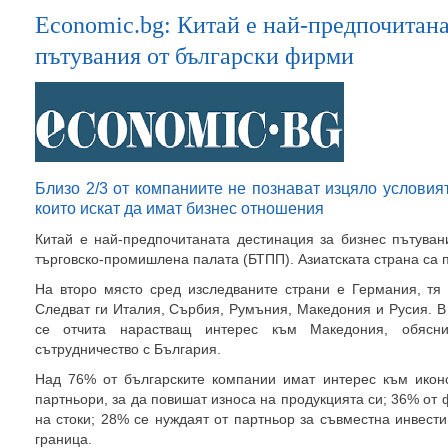
Economic.bg: Китай е най-предпочитана
пътувания от български фирми
Близо 2/3 от компаниите не познават изцяло условият
които искат да имат бизнес отношения
Китай е най-предпочитаната дестинация за бизнес пътуван
търговско-промишлена палата (БТПП). Азиатската страна са 
На второ място сред изследваните страни е Германия, тя 
Следват ги Италия, Сърбия, Румъния, Македония и Русия. 
се отчита нарастващ интерес към Македония, обясн
сътрудничество с България.
Над 76% от българските компании имат интерес към икон
партньори, за да повишат износа на продукцията си; 36% от
на стоки; 28% се нуждаят от партньор за съвместна инвест
граница.