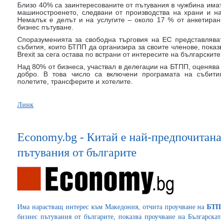
Близо 40% са заинтересованите от пътувания в чужбина има
машиностроенето, следвани от производства на храни и нап
Немалък е делът и на услугите – около 17 % от анкетиран
бизнес пътуване.
Споразуменията за свободна търговия на ЕС представлява
събития, които БТПП да организира за своите членове, показ
Brexit за сега остава по встрани от интересите на българскит
Над 80% от бизнеса, участвал в делегации на БТПП, оценява
добро. В това число са включени програмата на събития
полетите, трансферите и хотелите.
Линк
Economy.bg - Китай е най-предпочитана
пътувания от българите
Има нарастващ интерес към Македония, отчита проучване на
БТ
бизнес пътувания от българите, показва проучване на Българскат