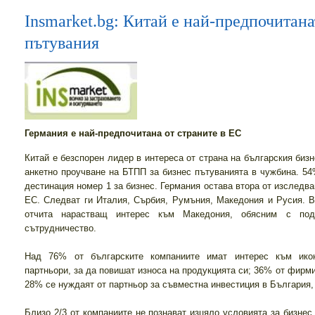
Insmarket.bg: Китай е най-предпочитана
пътувания
Германия е най-предпочитана от страните в ЕС
Китай е безспорен лидер в интереса от страна на българския бизн
анкетно проучване на БТПП за бизнес пътуванията в чужбина. 54
дестинация номер 1 за бизнес. Германия остава втора от изследва
ЕС. Следват ги Италия, Сърбия, Румъния, Македония и Русия. 
отчита нарастващ интерес към Македония, обясним с под
сътрудничество.
Над 76% от българските компаниите имат интерес към икон
партньори, за да повишат износа на продукцията си; 36% от фирми
28% се нуждаят от партньор за съвместна инвестиция в България, 
Близо 2/3 от компаниите не познават изцяло условията за бизнес 