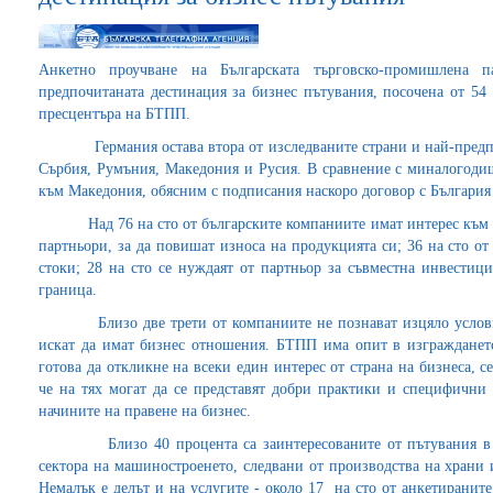
Анкетно проучване на Българската търговско-промишлена 
предпочитаната дестинация за бизнес пътувания, посочена от 54
пресцентъра на БТПП.
Германия остава втора от изследваните страни и най-предпочи
Сърбия, Румъния, Македония и Русия. В сравнение с миналогодиш
към Македония, обясним с подписания наскоро договор с България 
Над 76 на сто от българските компаниите имат интерес към и
партньори, за да повишат износа на продукцията си; 36 на сто о
стоки; 28 на сто се нуждаят от партньор за съвместна инвестици
граница.
Близо две трети от компаниите не познават изцяло условията
искат да имат бизнес отношения. БТПП има опит в изгражданет
готова да откликне на всеки един интерес от страна на бизнеса, 
че на тях могат да се представят добри практики и специфични 
начините на правене на бизнес.
Близо 40 процента са заинтересованите от пътувания в чу
сектора на машиностроенето, следвани от производства на храни 
Немалък е делът и на услугите - около 17 на сто от анкетиранит