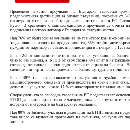
Проведено анкетно проучване на Българска търговско-пром
предпочитаната дестинация за бизнес пътувания, посочена от 54
изследваните страни и най-предпочитана от страните в ЕС. След
Русия. В сравнение с миналогодишното проучване се отчита н
подписания наскоро договор с България за сътрудничество.
Над 76% от българските компаниите имат интерес към икономичес
за да повишат износа на продукцията си; 36% от фирмите търсят
нуждаят от партньор за съвместна инвестиция в България, а 12% з
Близо 2/3 от компаниите не познават изцяло условията за бизнес 
бизнес отношения, а БТПП от своя страна има опит в изграждане
готова да откликне на всеки един интерес от страна на бизнеса. Н
специфични черти на възприемане на бизнес културата и начините 
Близо 40% са заинтересованите от пътувания в чужбина има
машиностроенето, следвани от производства на храни и напитки, 
делът и на услугите – около 17 % от анкетираните изтъкват именно
Споразуменията за свободна търговия на ЕС представляват основен
БТПП да организира за своите членове, показват резултатите от пр
встрани от интересите на българските компании.
Над 80% от бизнеса, участвал в делегации на БТПП, оценява пред
това число са включени програмата на събитията, осигурените па
хотелите.