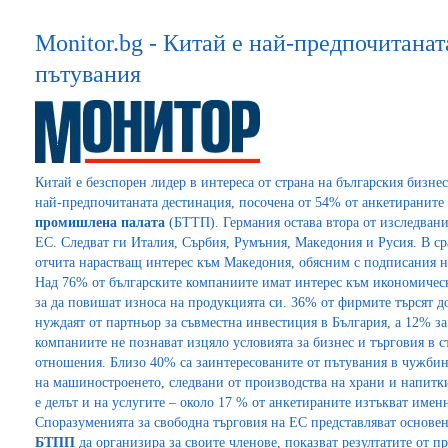
Monitor.bg - Китай е най-предпочитанат
пътувания
Китай е безспорен лидер в интереса от страна на българския бизне
най-предпочитаната дестинация, посочена от 54% от анкетираните 
промишлена палата
(БТТП). Германия остава втора от изследвани
ЕС. Следват ги Италия, Сърбия, Румъния, Македония и Русия. В с
отчита нарастващ интерес към Македония, обясним с подписания на
Над 76% от българските компаниите имат интерес към икономическ
за да повишат износа на продукцията си. 36% от фирмите търсят до
нуждаят от партньор за съвместна инвестиция в България, а 12% за
компаниите не познават изцяло условията за бизнес и търговия в ст
отношения. Близо 40% са заинтересованите от пътувания в чужбин
на машиностроенето, следвани от производства на храни и напитки
е делът и на услугите – около 17 % от анкетираните изтъкват имен
Споразуменията за свободна търговия на ЕС представляват основен
БТПП
да организира за своите членове, показват резултатите от про