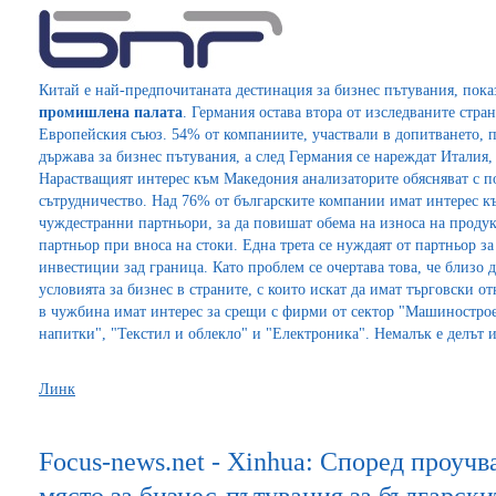
Китай е най-предпочитаната дестинация за бизнес пътувания, пок
промишлена палата
. Германия остава втора от изследваните стр
Европейския съюз. 54% от компаниите, участвали в допитването, 
държава за бизнес пътувания, а след Германия се нареждат Италия
Нарастващият интерес към Македония анализаторите обясняват с по
сътрудничество. Над 76% от българските компании имат интерес к
чуждестранни партньори, за да повишат обема на износа на продукц
партньор при вноса на стоки. Една трета се нуждаят от партньор за
инвестиции зад граница. Като проблем се очертава това, че близо 
условията за бизнес в страните, с които искат да имат търговски 
в чужбина имат интерес за срещи с фирми от сектор "Машинострое
напитки", "Текстил и облекло" и "Електроника". Немалък е делът и 
Линк
Focus-news.net - Xinhua: Според проуч