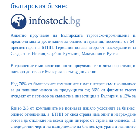
българския бизнес
Анкетно проучване на Българската търговско-промишлена 
предпочитаната дестинация за бизнес пътувания, посочена от 54
пресцентъра на БТПП. Германия остава втора от изследваните с
Следват ги Италия, Сърбия, Румъния, Македония и Русия.
В сравнение с миналогодишното проучване се отчита нарастващ и
наскоро договор с България за сътрудничество.
Над 76% от българските компаниите имат интерес към икономичес
за да повишат износа на продукцията си; 36% от фирмите търсят
нуждаят от партньор за съвместна инвестиция в България, а 12% з
Близо 2/3 от компаниите не познават изцяло условията за бизнес 
бизнес отношения, а БТПП от своя страна има опит в изграждане
готова да откликне на всеки един интерес от страна на бизнеса. Н
специфични черти на възприемане на бизнес културата и начините 