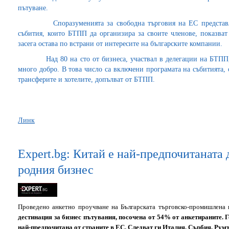
пътуване.
Споразуменията за свободна търговия на ЕС представлява
събития, които БТПП да организира за своите членове, показват 
засега остава по встрани от интересите на българските компании.
Над 80 на сто от бизнеса, участвал в делегации на БТПП, о
много добро. В това число са включени програмата на събитията,
трансферите и хотелите, допълват от БТПП.
Линк
Expert.bg: Китай е най-предпочитаната 
родния бизнес
Проведено анкетно проучване на Българската търговско-промишлена п
дестинация за бизнес пътувания, посочена от 54% от анкетираните.
Г
най-предпочитана от страните в ЕС. Следват ги Италия, Сърбия, Рум