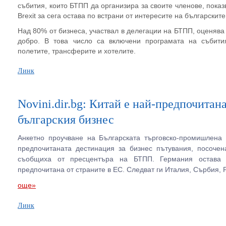
събития, които БТПП да организира за своите членове, показ
Brexit за сега остава по встрани от интересите на българскит
Над 80% от бизнеса, участвал в делегации на БТПП, оценява
добро. В това число са включени програмата на събития
полетите, трансферите и хотелите.
Линк
Novini.dir.bg: Китай е най-предпочитан
българския бизнес
Анкетно проучване на Българската търговско-промишлена 
предпочитаната дестинация за бизнес пътувания, посочен
съобщиха от пресцентъра на БТПП. Германия остава 
предпочитана от страните в ЕС. Следват ги Италия, Сърбия,
още»
Линк