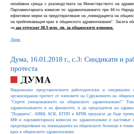
незабавна среща с ръководствата на Министерството на здраве
Парламентарната комисия по здравеопазването при 44-то Народ
ефективни мерки за предотвратяване на „ликвидацията на общинс
на приближаващия крах в общинското здравеопазване". Засега об
че
ще отпуснат 28.5 млн. лв. за общинските клиники.
Линк
Дума, 16.01.2018 г., с.3: Синдикати и 
протеста
Национално представителните работодателски и синдикални 
организирания протест от членовете на Сдружението на общинс
"Спрете унищожаването на общинското здравеопазване!" То
здравеопазването и на финансите, и до председателя на здрав
"Подкрепа", АИКБ, БСК, БТПП и КРИБ предлагат да бъде провед
МФ и парламентарната комисия по здравеопазване и настояват 
предотвратяване на ликвидацията на общинските болници в тежко
крах в общинското здравеопазване.