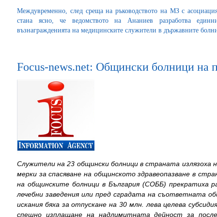
Междувременно, след среща на ръководството на МЗ с асоциаци
стана ясно, че ведомството на Ананиев разработва един
възнагражденията на медицинските служители в държавните болн
Focus-news.net: Общински болници на 
Служители на 23 общински болници в страната излязоха 
мерки за спасяване на общинското здравеопазване в стр
на общинските болници в България (СОББ) прекратиха р
лечебни заведения или пред сградата на съответната об
искания бяха за отпускане на 30 млн. лева целева субсид
спешно изплащане на надлимитната дейност за после