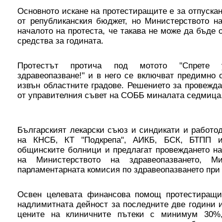
Основното искане на протестиращите е за отпускан
от републиканския бюджет, но Министерството на
началото на протеста, че такава не може да бъде 
средства за годината.
Протестът протича под мотото "Спрете 
здравеопазване!" и в него се включват предимно
извън областните градове. Решението за провежда
от управителния съвет на СОББ миналата седмица
Българският лекарски съюз и синдикати и работо
на КНСБ, КТ "Подкрепа", АИКБ, БСК, БТПП и
общинските болници и предлагат провеждането на
на Министерството на здравеопазването, М
парламентарната комисия по здравеопазването при
Освен целевата финансова помощ протестиращи
надлимитната дейност за последните две години 
цените на клиничните пътеки с минимум 30%