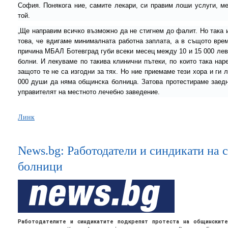
София. Понякога ние, самите лекари, си правим лоши услуги, ме
той.
„Ще направим всичко възможно да не стигнем до фалит. Но така 
това, че вдигаме минималната работна заплата, а в същото вре
причина МБАЛ Ботевград губи всеки месец между 10 и 15 000 лева
болни. И лекуваме по такива клинични пътеки, по които така нар
защото те не са изгодни за тях. Но ние приемаме тези хора и ги
000 души да няма общинска болница. Затова протестираме заедн
управителят на местното лечебно заведение.
Линк
News.bg: Работодатели и синдикати на 
болници
Работодателите и синдикатите подкрепят протеста на общинскит