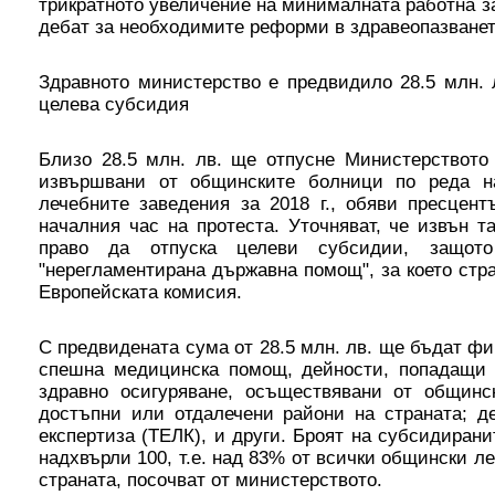
трикратното увеличение на минималната работна за
дебат за необходимите реформи в здравеопазванет
Здравното министерство е предвидило 28.5 млн. 
целева субсидия
Близо 28.5 млн. лв. ще отпусне Министерството 
извършвани от общинските болници по реда н
лечебните заведения за 2018 г., обяви пресцен
началния час на протеста. Уточняват, че извън 
право да отпуска целеви субсидии, защот
"нерегламентирана държавна помощ", за което стр
Европейската комисия.
С предвидената сума от 28.5 млн. лв. ще бъдат фи
спешна медицинска помощ, дейности, попадащи 
здравно осигуряване, осъществявани от общинс
достъпни или отдалечени райони на страната; д
експертиза (ТЕЛК), и други. Броят на субсидирани
надхвърли 100, т.е. над 83% от всички общински л
страната, посочват от министерството.