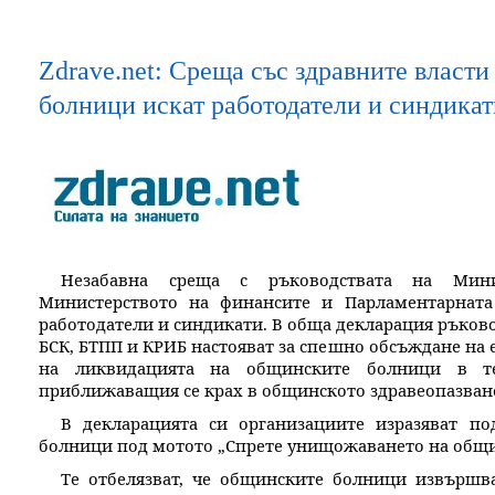
Zdrave.net: Среща със здравните власт
болници искат работодатели и синдикат
Незабавна среща с ръководствата на Минис
Министерството на финансите и Парламентарната
работодатели и синдикати. В обща декларация ръково
БСК, БТПП и КРИБ настояват за спешно обсъждане на
на ликвидацията на общинските болници в т
приближаващия се крах в общинското здравеопазван
В декларацията си организациите изразяват по
болници под мотото „Спрете унищожаването на общи
Те отбелязват, че общинските болници извършва