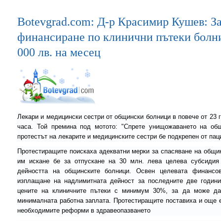
Botevgrad.com: Д-р Красимир Кушев: За
финансиране по клинични пътеки болни
000 лв. на месец
Лекари и медицински сестри от общински болници в повече от 23 
часа. Той премина под мотото: "Спрете унищожаването на общ
протестът на лекарите и медицинските сестри бе подкрепен от п
Протестиращите поискаха адекватни мерки за спасяване на общин
им искане бе за отпускане на 30 млн. лева целева субсидия
дейността на общинските болници. Освен целевата финансо
изплащане на надлимитната дейност за последните две години
цените на клиничните пътеки с минимум 30%, за да може да
минималната работна заплата. Протестиращите поставиха и още е
необходимите реформи в здравеопазването