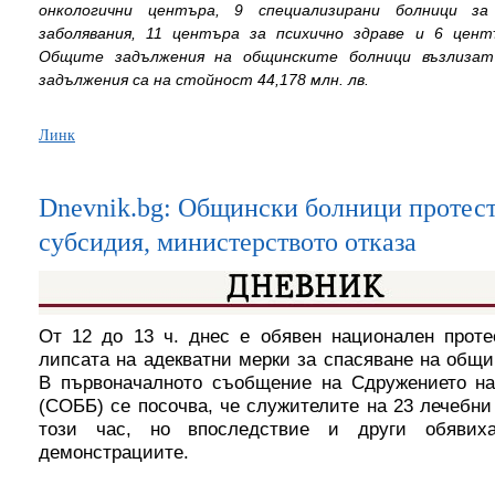
онкологични центъра, 9 специализирани болници з
заболявания, 11 центъра за психично здраве и 6 центъ
Общите задължения на общинските болници възлизат 
задължения са на стойност 44,178 млн. лв.
Линк
Dnevnik.bg: Общински болници протест
субсидия, министерството отказа
О
т
12 до 13 ч. днес е обявен национален прот
липсата на адекватни мерки за спасяване на общи
В първоначалното съобщение на Сдружението н
(СОББ) се посочва, че служителите на 23 лечебни
този час, но впоследствие и други обяви
демонстрациите.