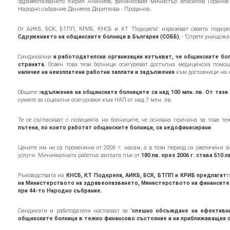
здравеопазването Кирил Ананиев, финансовия министър Власилав Горанов 
Народно събрание Даниела Дариткова - Проданов.
От АИКБ, БСК, БТПП, КРИБ, КНСБ и КТ "Подкрепа" изразяват своята подк
Сдружението на общинските болници в България (СОББ)
, - "Спрете унищож
Синдикални
и работодателски организации изтъкват, че общинските бо
страната.
Освен това тези болници осигуряват достъпна медицинска помощ
наличие на неизплатени работни заплати и задължения
към доставчици на 
Общите з
адължения на общинските болниците са над 100 млн. лв. От тази с
сумите за социални осигуровки към НАП от над 7 млн. лв.
Те се съгласяват с позицията на болниците, че основна причина за това те
пътеки, по които работят общинските болници, са недофинасирани
.
Цените им не са променяни от 2006 г. насам, а в този период са увеличени 
услуги. Минималната работна заплата пък от
180 лв. през 2006 г. става 510 лв
Ръководствата на
КНСБ, КТ Подкрепа, АИКБ, БСК, БТПП и КРИБ предлагат
п
на Министерството на здравеопазването, Министерството на финансите
при 44-то Народно събрание.
Синдикати и работодатели настояват за "
спешно обсъждане на ефективни
общинските болници в тежко финансово състояние и на приближаващия 