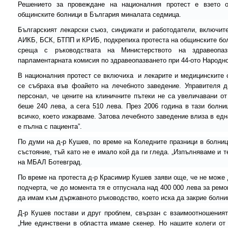
Решението за провеждане на националния протест е взето 
общинските болници в България миналата седмица.
Българският лекарски съюз, синдикати и работодатели, включит
АИКБ, БСК, БТПП и КРИБ, подкрепиха протеста на общинските бол
среща с ръководствата на Министерството на здравеопаз
парламентарната комисия по здравеопазването при 44-ото Народн
В националния протест се включиха и лекарите и медицинските 
се събраха във фоайето на лечебното заведение. Управителя 
персонал, че цените на клиничните пътеки не са увеличавани от
беше 240 лева, а сега 510 лева. През 2006 година в тази болни
всичко, което изкарваме. Затова лечебното заведение влиза в ед
е пълна с пациента”.
По думи на д-р Кушев, по време на Коледните празници в болниц
състояние, тъй като не е имало кой да ги гледа. „Изпълняваме и 
на МБАЛ Ботевград.
По време на протеста д-р Красимир Кушев заяви още, че не може 
подчерта, че до момента тя е отпуснала над 400 000 лева за ремо
да имам към държавното ръководство, което иска да закрие болни
Д-р Кушев постави и друг проблем, свързан с взаимоотношения
„Ние единствени в областта имаме скенер. Но нашите колеги о