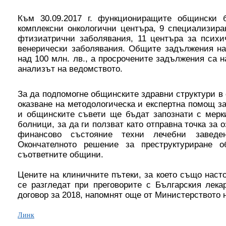
Към 30.09.2017 г. функциониращите общински 
комплексни онкологични центъра, 9 специализира
фтизиатрични заболявания, 11 центъра за психи
венерически заболявания. Общите задължения на
над 100 млн. лв., а просрочените задължения са на
анализът на ведомството.
За да подпомогне общинските здравни структури в 
оказване на методологическа и експертна помощ за
и общинските съвети ще бъдат запознати с мерк
болници, за да ги ползват като отправна точка за 
финансово състояние техни лечебни заведен
Окончателното решение за преструктуриране 
съответните общини.
Цените на клиничните пътеки, за което също наст
се разгледат при преговорите с Българския лек
договор за 2018, напомнят още от Министерството 
Линк