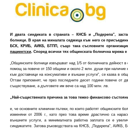
И двата синдиката в страната – КНСБ и „Подкрепа", заст
болници. В края на миналата седмица към него се присъедин
БСК, КРИБ, АИКБ, БТПП, също така съсловните организац
пациентски
. Според всички тях общинската болнична мрежа е 
„Общинските болници извършват над 1/5 от болничната дейност в 
помощ за повече от 150 общини и около 2 млн. души при наличие 
към доставчици на консумативи и външни услуги", се казва в об
Оттам припомнят, че през последните десет години повече от д
съществуване, а дълговете им вече са над 100 млн. лв.
„Най-съществената причина за това тежко финансово състоян
е, че основните клинични пътеки, по които работят общинските бо
изменяни от 2006 г., като през това време драстично са нарас
външните услуги, а минималната работна заплата се е увелич
синдикатите. Затова ръководствата на КНСБ, „Подкрепа", АИКБ, 