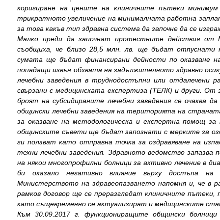
коригиране на цените на клиничните пътеки минимум
трикратното увеличение на минималната работна заплат
за това какъв тип здравна система да започне да се изгра
Малко преди да започнат протестните действия от 
съобщиха, че близо 28,5 млн. лв. ще бъдат отпуснати 
сумата ще бъдат финансирани дейности по оказване на
попадащи извън обхвата на задължителното здравно оси
лечебни заведения в труднодостъпни или отдалечени р
свързани с медицинската експертиза (ТЕЛК) и други. От
броят на субсидираните лечебни заведения се очаква да
общински лечебни заведения на територията на странат
за оказване на методологическа и експертна помощ за
общинските съвети ще бъдат запознати с мерките за озд
ги ползват като отправна точка за оздравяване на изп
техни лечебни заведения. Здравното ведомство запазва 
на някои многопрофилни болници за активно лечение в д
би оказало негативно влияние върху достъпа на 
Министерството на здравеопазването напомня и, че в р
рамков договор ще се преразгледат клиничните пътеки,
като същевременно се актуализират и медицинските ст
Към 30.09.2017 г. функциониращите общински болници 