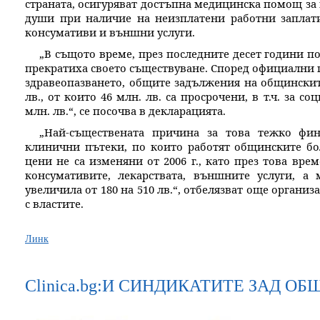
страната, осигуряват достъпна медицинска помощ за 
души при наличие на неизплатени работни заплат
консумативи и външни услуги.
„В същото време, през последните десет години п
прекратиха своето съществуване. Според официални 
здравеопазването, общите задължения на общинскит
лв., от които 46 млн. лв. са просрочени, в т.ч. за 
млн. лв.“, се посочва в декларацията.
„Най-съществената причина за това тежко фин
клинични пътеки, по които работят общинските бо
цени не са изменяни от 2006 г., като през това вре
консумативите, лекарствата, външните услуги, а
увеличила от 180 на 510 лв.“, отбелязват още органи
с властите.
Линк
Clinica.bg:И СИНДИКАТИТЕ ЗАД 