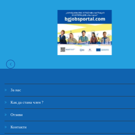
За нас
Как да стана член ?
Отзиви
Контакти