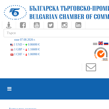
към 07.08.2026 г.
1 USD =
0.86690 €
1 GBP =
1.16600 €
1 CHF =
1.06990 €