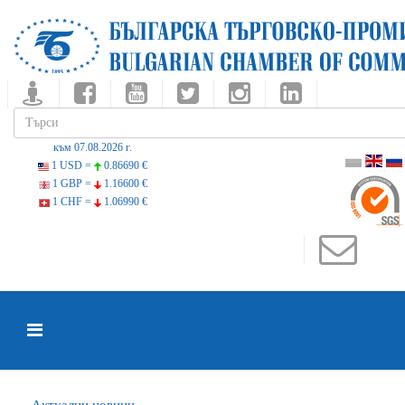
към 07.08.2026 г.
1 USD =
0.86690 €
1 GBP =
1.16600 €
1 CHF =
1.06990 €