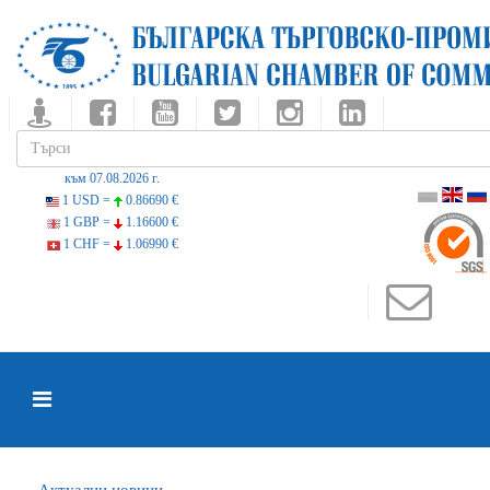
към 07.08.2026 г.
1 USD =
0.86690 €
1 GBP =
1.16600 €
1 CHF =
1.06990 €