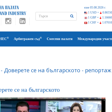
към 05.08.2026 г.
1 USD =
0.86550
1 GBP =
1.16660
1 CHF =
1.07010
®
®
НЕС
Арбитражен съд
Смесени палати
Международни участ
 - Доверете се на българското - репорта
рете се на българското