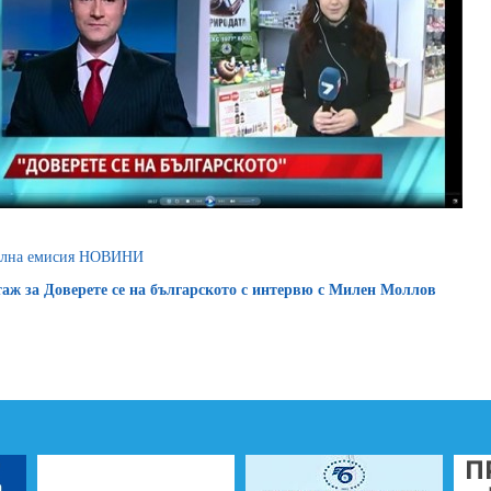
ална емисия НОВИНИ
аж за Доверете се на българското с интервю с Милен Моллов