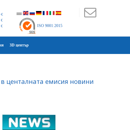
 €
 €
ISO 9001:2015
 €
ия
3D център
ж в центалната емисия новини