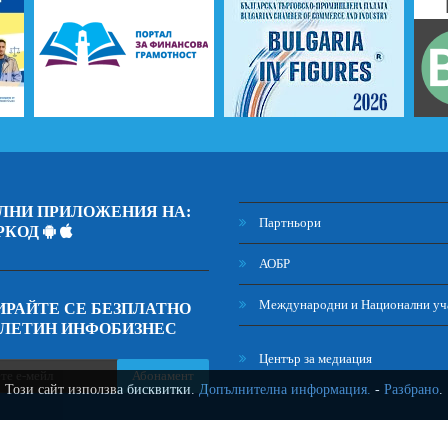
ЛНИ ПРИЛОЖЕНИЯ НА:
Партньори
РКОД
АОБР
Международни и Национални уч
РАЙТЕ СЕ БЕЗПЛАТНО
ЮЛЕТИН ИНФОБИЗНЕС
Център за медиация
Абонамент
Този сайт използва бисквитки.
Допълнителна информация.
-
Разбрано
.