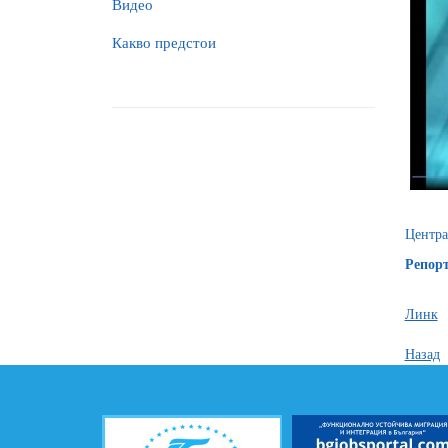
Видео
Какво предстои
Центр
Репорт
Линк
Назад