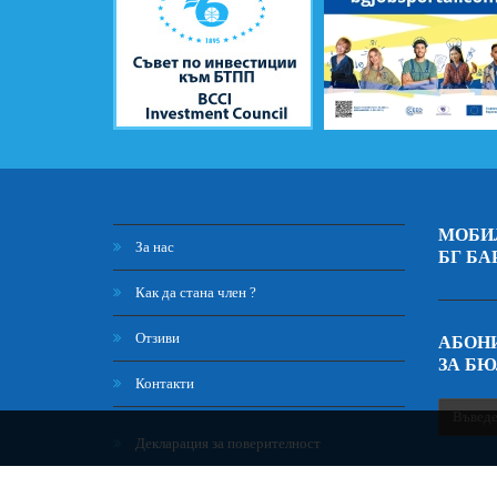
МОБИ
За нас
БГ БА
Как да стана член ?
Отзиви
АБОНИ
ЗА Б
Контакти
Декларация за поверителност