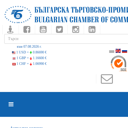
към 07.08.2026 г.
1 USD =
0.86690 €
1 GBP =
1.16600 €
1 CHF =
1.06990 €