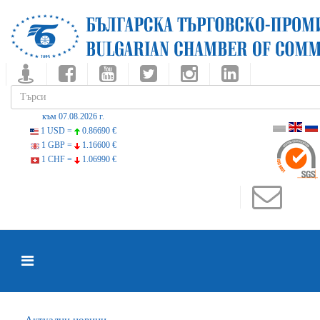
към 07.08.2026 г.
1 USD =
0.86690 €
1 GBP =
1.16600 €
1 CHF =
1.06990 €