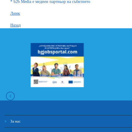
* b2b Media e медиен партньор на събитието
Линк
Назад
За нас