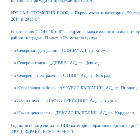
на 100 лв. приходи от продажби през 2014 г.“
НУРСАН ОТОМОТИВ ЕООД – Първо място в категория „50 фирми
2014 и 2013 г.”
В категория “ТОП 10 х 6” – фирми с максимални приходи от пр
райони награди - Плакет и Грамота получиха:
· в Северозападен район -„ОЛИВА“ АД, гр. Кнежа;
· в Североизточен – „ДЕВЕН“ АД, гр. Девня ;
· в Северен – централен – „СТИНГ“ АД, гр. Разград;
· в Югозападен район – „АУРУБИС БЪЛГАРИЯ“ АД, гр. Пирдоп;
· в Югоизточен – „НАФТА ТРЕЙДИНГ“ АД, гр. Бургас;
· в Южен-централен – „ТЕКЛАС БЪЛГАРИЯ“ АД, гр. Кърджали.
Годишните награди на БТППВ категория "Браншова организаци
ТРУД, ЗДРАВЕ, БЕЗОПАСНОСТ.