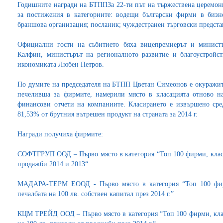
Годишните награди на БТППЗа 22-ти път на тържествена церемо
за постижения в категориите: водещи български фирми в бизне
браншова организация; посланик; чуждестранен търговски предста
Официални гости на събитието бяха вицепремиерът и минист
Калфин, министърът на регионалното развитие и благоустройс
икономиката Любен Петров.
По думите на председателя на БТПП Цветан Симеонов е окуражител
печеливша за фирмите, намерили място в класацията отново н
финансови отчети на компаниите. Класирането е извършено ср
81,53% от брутния вътрешен продукт на страната за 2014 г.
Награди получиха фирмите:
СОФТГРУП ООД – Първо място в категория “Топ 100 фирми, клас
продажби 2014 и 2013“
МАДАРА-ТЕРМ ЕООД - Първо място в категория “Топ 100 фир
печалбата на 100 лв. собствен капитал през 2014 г.”
КЦМ ТРЕЙД ООД – Първо място в категория “Топ 100 фирми, кла