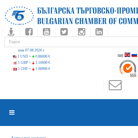
към 07.08.2026 г.
1 USD =
0.86690 €
1 GBP =
1.16600 €
1 CHF =
1.06990 €