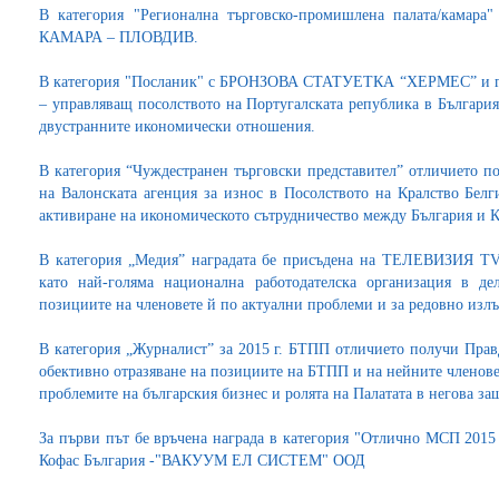
В категория "Регионална търговско-промишлена палата/кам
КАМАРА – ПЛОВДИВ.
В категория "Посланик" с БРОНЗОВА СТАТУЕТКА “ХЕРМЕС” и 
– управляващ посолството на Португалската република в България
двустранните икономически отношения.
В категория “Чуждестранен търговски представител” отличието
на Валонската агенция за износ в Посолството на Кралство Белг
активиране на икономическото сътрудничество между България и К
В категория „Медия” наградата бе присъдена на ТЕЛЕВИЗИЯ TV
като най-голяма национална работодателска организация в де
позициите на членовете й по актуални проблеми и за редовно излъ
В категория „Журналист” за 2015 г. БТПП отличието получи Прав
обективно отразяване на позициите на БТПП и на нейните членове 
проблемите на българския бизнес и ролята на Палатата в негова за
За първи път бе връчена награда в категория "Отлично МСП 2015
Кофас България -"ВАКУУМ ЕЛ СИСТЕМ" ООД