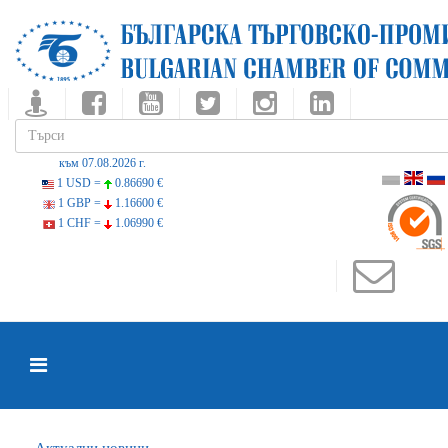
към 07.08.2026 г.
1 USD =
0.86690 €
1 GBP =
1.16600 €
1 CHF =
1.06990 €