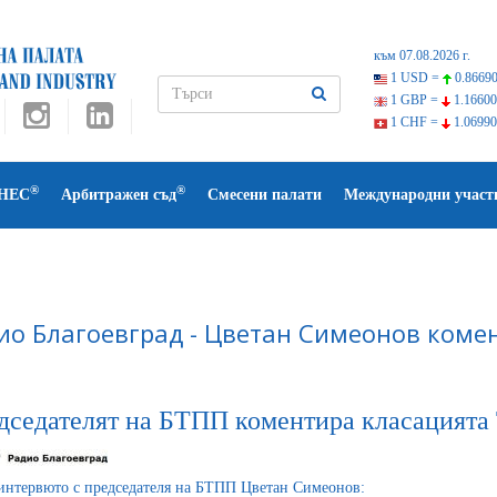
към 07.08.2026 г.
1 USD =
0.86690
1 GBP =
1.16600
1 CHF =
1.06990
®
®
НЕС
Арбитражен съд
Смесени палати
Международни участ
ио Благоевград - Цветан Симеонов коме
дседателят на БТПП коментира класацията
интервюто с председателя на БТПП Цветан Симеонов: