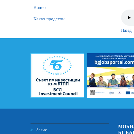
Видео
Какво предстои
Назад
МОБИ
За нас
БГ БА