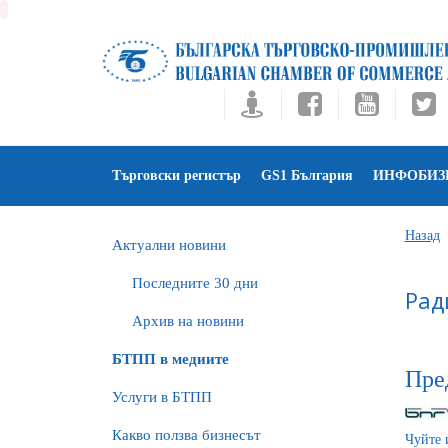
Търговски регистър
GS1 България
ИНФОБИЗ
Назад
Актуални новини
Последните 30 дни
Рад
Архив на новини
БTПП в медиите
Пре
Услуги в БТПП
Какво ползва бизнесът
Чуйте 