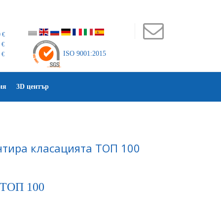
 €
 €
ISO 9001:2015
 €
ия
3D център
нтира класацията ТОП 100
 ТОП 100