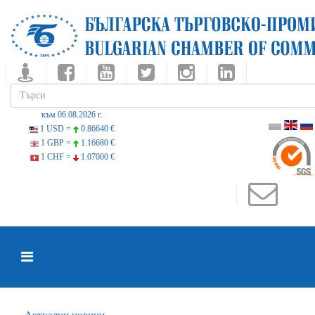
към 06.08.2026 г.
1 USD =
0.86640 €
1 GBP =
1.16680 €
1 CHF =
1.07000 €