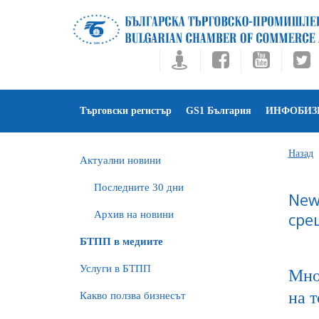
Търговски регистър
GS1 България
ИНФОБИЗ
Назад
Актуални новини
Последните 30 дни
New
Архив на новини
сре
БTПП в медиите
Услуги в БТПП
Мно
на т
Какво ползва бизнесът