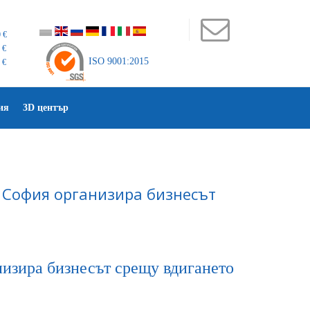
 €
 €
ISO 9001:2015
 €
ия
3D център
 София организира бизнесът
изира бизнесът срещу вдигането