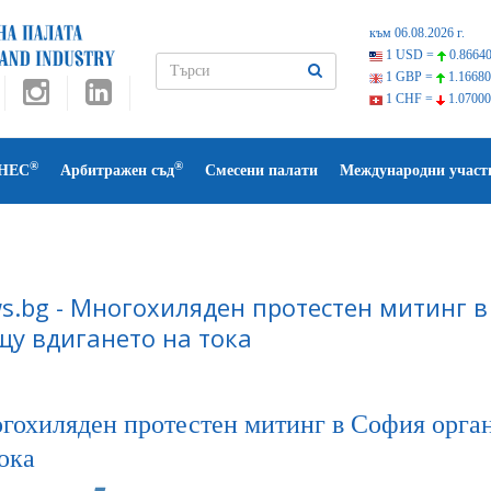
към 06.08.2026 г.
1 USD =
0.86640
1 GBP =
1.16680
1 CHF =
1.07000
®
®
НЕС
Арбитражен съд
Смесени палати
Международни участ
s.bg - Многохиляден протестен митинг в
щу вдигането на тока
гохиляден протестен митинг в София орган
ока