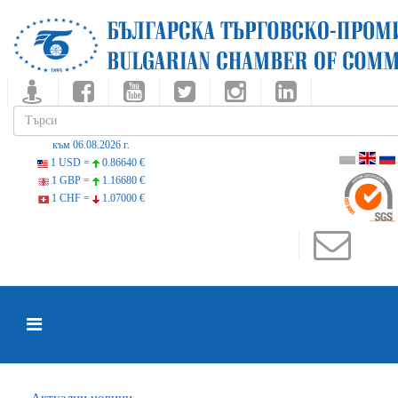
към 06.08.2026 г.
1 USD =
0.86640 €
1 GBP =
1.16680 €
1 CHF =
1.07000 €