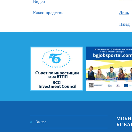
Видео
Какво предстои
Линк
Назад
МОБИ
За нас
БГ БА