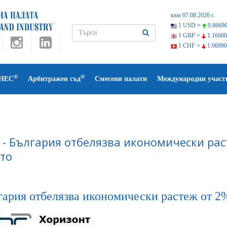
към 07.08.2026 г.
1 USD =
0.86690
1 GBP =
1.16600
1 CHF =
1.06990
®
®
НЕС
Арбитражен съд
Смесени палати
Международни участ
 - България отбелязва икономически раст
сто
ария отбелязва икономически растеж от 2% 