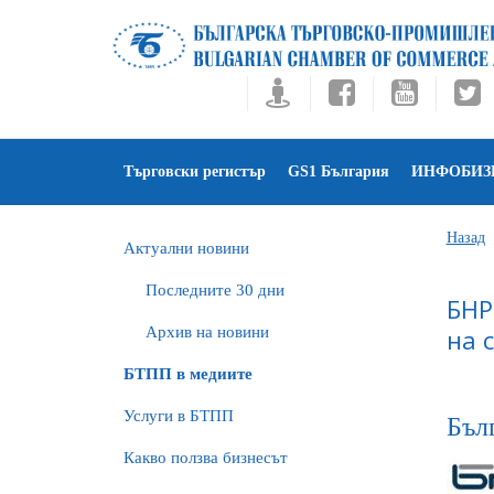
Търговски регистър
GS1 България
ИНФОБИЗ
Назад
Актуални новини
Последните 30 дни
БНР
Архив на новини
на 
БTПП в медиите
Услуги в БТПП
Бълг
Какво ползва бизнесът