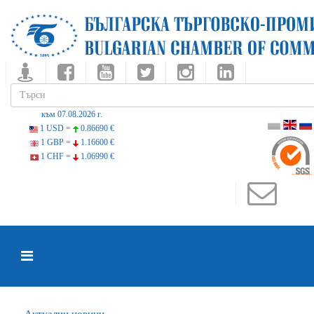
към 07.08.2026 г.
1 USD =
0.86690 €
1 GBP =
1.16600 €
1 CHF =
1.06990 €