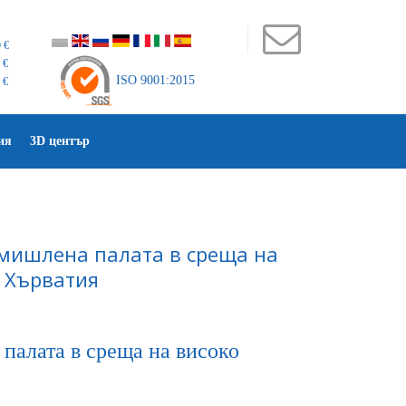
 €
 €
ISO 9001:2015
 €
ия
3D център
омишлена палата в среща на
в Хърватия
палата в среща на високо