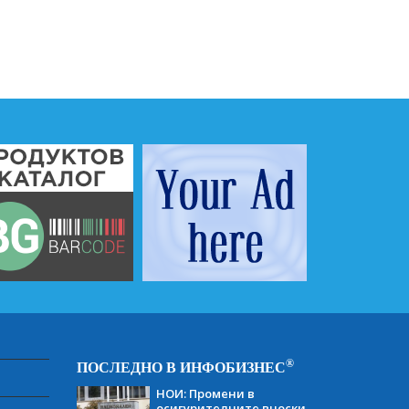
®
ПОСЛЕДНО В ИНФОБИЗНЕС
НОИ: Промени в
осигурителните вноски