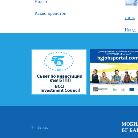
Видео
Какво предстои
Линк
Назад
МОБИ
За нас
БГ БА