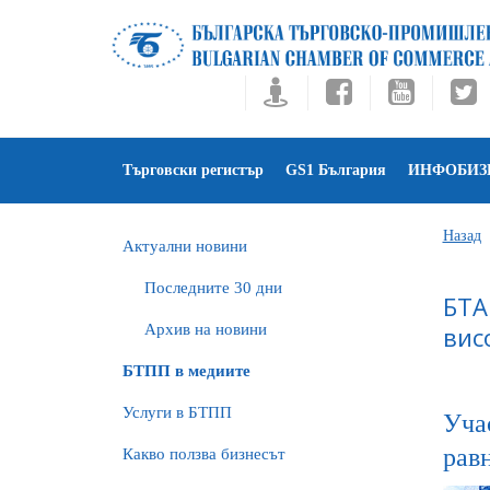
Търговски регистър
GS1 България
ИНФОБИЗ
Назад
Актуални новини
Последните 30 дни
БТА
Архив на новини
вис
БTПП в медиите
Услуги в БТПП
Уча
рав
Какво ползва бизнесът