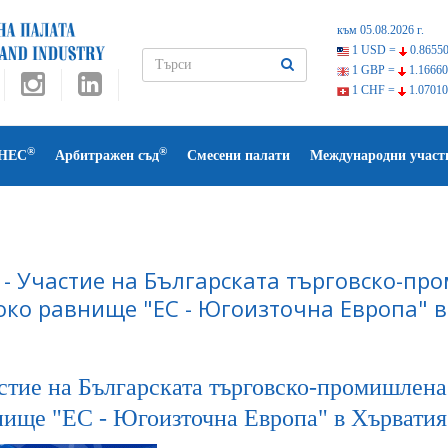
към 05.08.2026 г.
1 USD =
0.86550
1 GBP =
1.16660
1 CHF =
1.07010
®
®
НЕС
Арбитражен съд
Смесени палати
Международни участ
 - Участие на Българската търговско-пр
око равнище "ЕС - Югоизточна Европа" 
стие на Българската търговско-промишлена 
нище "ЕС - Югоизточна Европа" в Хърватия