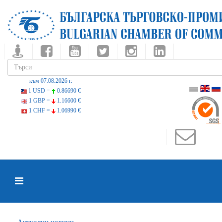
към 07.08.2026 г.
1 USD =
0.86690 €
1 GBP =
1.16600 €
1 CHF =
1.06990 €