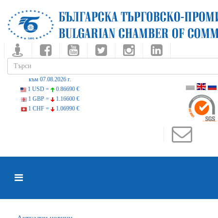
към 07.08.2026 г.
1 USD =
0.86690 €
1 GBP =
1.16600 €
1 CHF =
1.06990 €