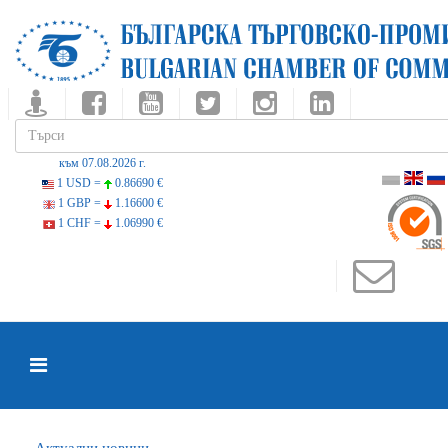
към 07.08.2026 г.
1 USD =
0.86690 €
1 GBP =
1.16600 €
1 CHF =
1.06990 €