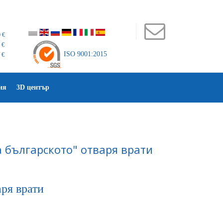
 €
 €
ISO 9001:2015
 €
ия
3D център
 българското" отваря врати
аря врати