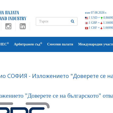
към 07.08.2026 г.
1 USD =
0.86690
1 GBP =
1.16600
1 CHF =
1.06990
®
®
НЕС
Арбитражен съд
Смесени палати
Международни участ
ио СОФИЯ - Изложението "Доверете се на
ожението "Доверете се на българското" отв