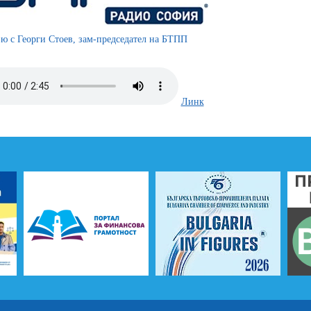
ю с Георги Стоев, зам-председател на БТПП
Линк