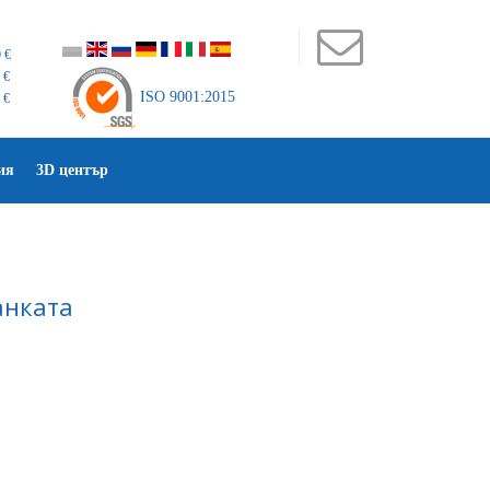
 €
 €
ISO 9001:2015
 €
ия
3D център
анката