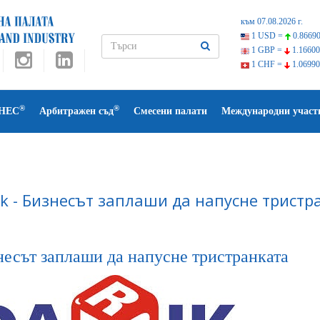
към 07.08.2026 г.
1 USD =
0.86690
1 GBP =
1.16600
1 CHF =
1.06990
®
®
НЕС
Арбитражен съд
Смесени палати
Международни участ
ik - Бизнесът заплаши да напусне тристр
несът заплаши да напусне тристранката