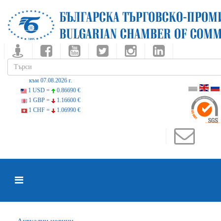
към 07.08.2026 г.
1 USD =
0.86690 €
1 GBP =
1.16600 €
1 CHF =
1.06990 €