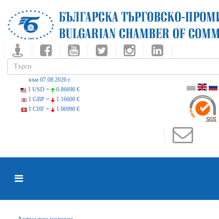
към 07.08.2026 г.
1 USD =
0.86690 €
1 GBP =
1.16600 €
1 CHF =
1.06990 €