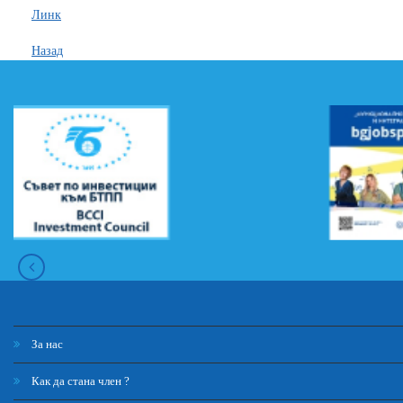
Линк
Назад
За нас
Как да стана член ?