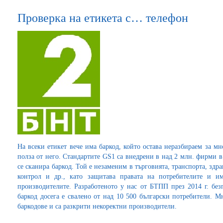
Проверка на етикета с… телефон
На всеки етикет вече има баркод, който остава неразбираем за мн
полза от него. Стандартите GS1 са внедрени в над 2 млн. фирми в
се сканира баркод. Той е незаменим в търговията, транспорта, здр
контрол и др., като защитава правата на потребителите и 
производителите. Разработеното у нас от БТПП през 2014 г. бе
баркод досега е свалено от над 10 500 български потребители. М
баркодове и са разкрити некоректни производители.