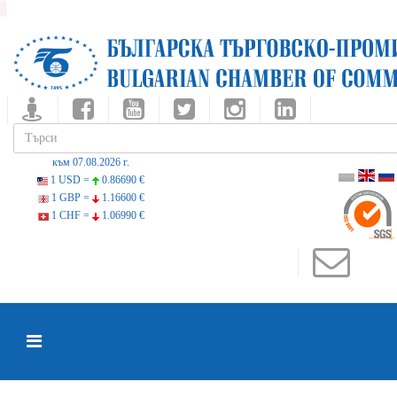
към 07.08.2026 г.
1 USD =
0.86690 €
1 GBP =
1.16600 €
1 CHF =
1.06990 €