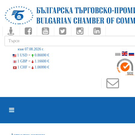
към 07.08.2026 г.
1 USD =
0.86690 €
1 GBP =
1.16600 €
1 CHF =
1.06990 €