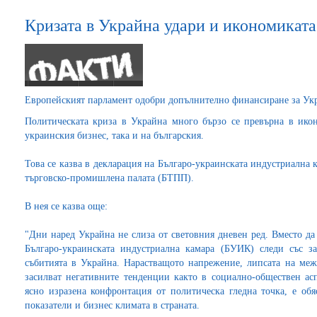
Кризата в Украйна удари и икономиката
Европейският парламент одобри допълнително финансиране за Укр
Политическата криза в Украйна много бързо се превърна в ико
украинския бизнес, така и на българския.
Това се казва в декларация на Българо-украинската индустриална 
търговско-промишлена палата (БТПП).
В нея се казва още:
"Дни наред Украйна не слиза от световния дневен ред. Вместо да 
Българо-украинската индустриална камара (БУИК) следи със з
събитията в Украйна. Нарастващото напрежение, липсата на меж
засилват негативните тенденции както в социално-обществен асп
ясно изразена конфронтация от политическа гледна точка, е о
показатели и бизнес климата в страната.