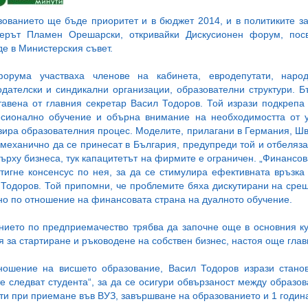
зованието ще бъде приоритет и в бюджет 2014, и в политиките з
ерът Пламен Орешарски, откривайки Дискусионен форум, посв
е в Министерския съвет.
орума участваха членове на кабинета, евродепутати, народ
одателски и синдикални организации, образователни структури. 
тавена от главния секретар Васил Тодоров. Той изрази подкрепа
сионално обучение и обърна внимание на необходимостта от у
ира образователния процес. Моделите, прилагани в Германия, Шв
механично да се принесат в България, предупреди той и отбеляза
ърху бизнеса, тук капацитетът на фирмите е ограничен. „Финансов
стигне консенсус по нея, за да се стимулира ефективната връзка
Тодоров. Той припомни, че проблемите бяха дискутирани на срещ
но по отношение на финансовата страна на дуалното обучение.
нието по предприемачество трябва да започне още в основния ку
 за стартиране и ръководене на собствен бизнес, настоя още гла
ношение на висшето образование, Васил Тодоров изрази стано
е следват студента“, за да се осигури обвързаност между образов
ти при приемане във ВУЗ, завършване на образованието и 1 година