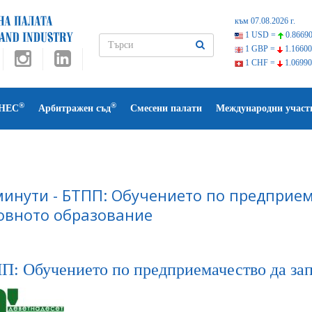
към 07.08.2026 г.
1 USD =
0.86690
1 GBP =
1.16600
1 CHF =
1.06990
®
®
НЕС
Арбитражен съд
Смесени палати
Международни участ
минути - БТПП: Обучението по предприем
овното образование
П: Обучението по предприемачество да зап