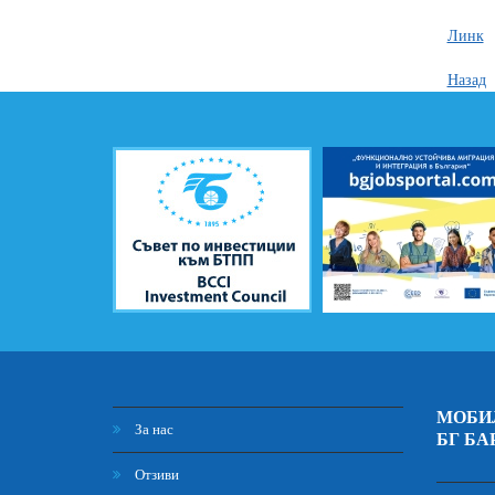
Линк
Назад
МОБИ
За нас
БГ БА
Отзиви