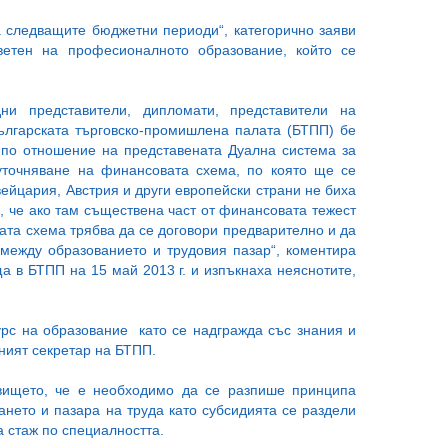
а следващите бюджетни периоди“, категорично заяви
етен на професионалното образование, който се
ни представители, дипломати, представители на
Българската търговско-промишлена палата (БТПП) бе
 по отношение на представената Дуална система за
точняване на финансовата схема, по която ще се
ейцария, Австрия и други европейски страни не биха
, че ако там съществена част от финансовата тежест
ата схема трябва да се договори предварително и да
 между образованието и трудовия пазар“, коментира
а в БТПП на 15 май 2013 г. и изпъкнаха неяснотите,
рс на образование като се надгражда със знания и
вният секретар на БТПП.
вището, че е необходимо да се разпише принципа
ането и пазара на труда като субсидията се раздели
 стаж по специалността.