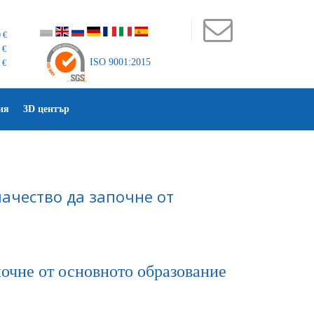
 €
 €
ISO 9001:2015
 €
ия
3D център
ачество да започне от
очне от основното образование