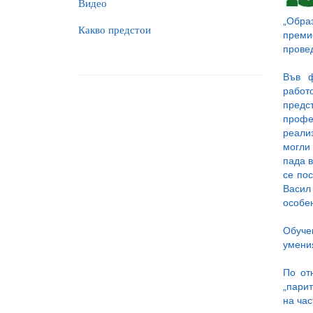
Видео
„Обра
Какво предстои
преми
провед
Във ф
работ
предс
профе
реализ
могли 
пада в
се по
Васил 
особе
Обуче
умения
По от
„парит
на час