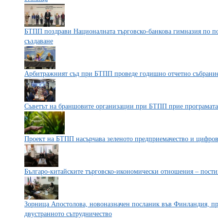
БТПП поздрави Националната търговско-банкова гимназия по по
създаване
Арбитражният съд при БТПП проведе годишно отчетно събрани
Съветът на браншовите организации при БТПП прие програмата с
Проект на БТПП насърчава зеленото предприемачество и цифро
Българо-китайските търговско-икономически отношения – пости
Зорница Апостолова, новоназначен посланик във Финландия, п
двустранното сътрудничество