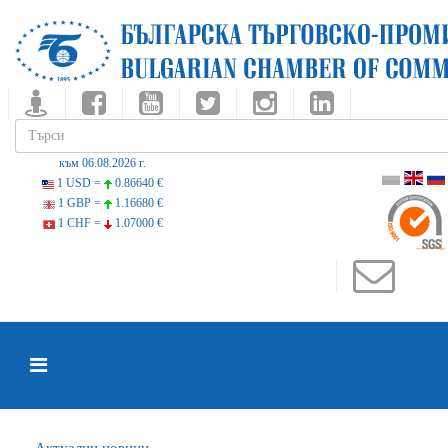
към 06.08.2026 г.
1 USD =
0.86640 €
1 GBP =
1.16680 €
1 CHF =
1.07000 €