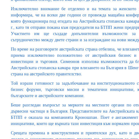
Изключително внимание бе отделено и на темата за женското 
информира, че на всеки две години се провежда мащабна конфер
която функционира под егидата на Австрийската стопанска камара
г., като тя отправи покана към председателя на БТПП жени предпри
Участието им ще създаде допълнителни възможности за р
сътрудничество между двете страни и за изграждане на нови межд
По време на разговорите австрийската страна отбеляза, че влизане
приема изключително положително от австрийския бизнес и 
инвестиции и търговия. Симеонов използва възможността да бл
Австрийската стопанска камара при влизането на България в Шенг
страна на австрийското правителство.
Той изрази готовност за задълбочаване на институционалното 
бизнес форуми, търговски мисии и тематични инициативи, 
българските и австрийските компании.
Беше разгледан въпросът за мерките на местните органи по от
дървесни частици в България. Представителите на Австрийската к
БТПП е оказала на компанията Кроношпан. Поет е ангажимент о
инициативи, които ще върната тази инвестиция към нормален про
Срещата премина в конструктивен и приятелски дух, като и две