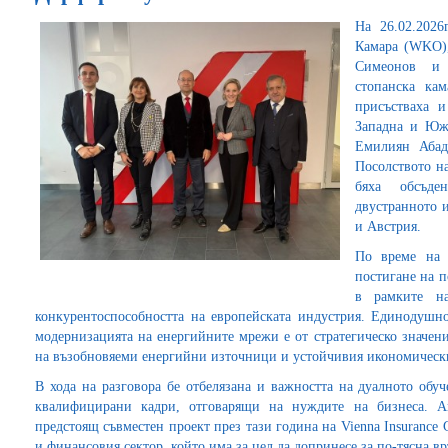
На 26.02.2026
Камара (WKO),
Симеонов и з
стопанска ка
присъстваха 
Западна и Юж
Емилиян Абад
Посолството на
бяха обсъде
двустранното 
и Австрия.
По време на 
постигане на п
в рамките на
конкурентоспособността на европейската индустрия. Единодушн
модернизацията на енергийните мрежи е от стратегическо значени
на възобновяеми енергийни източници и устойчивия икономическ
В хода на разговора бе отбелязана и важността на дуалното обу
квалифицирани кадри, отговарящи на нуждите на бизнеса. А
предстоящ съвместен проект през тази година на Vienna Insurance 
и финансовия сектор, който има за цел да допринесе за по-тясна в