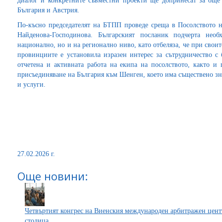
диалог и конкретните съвместни проекти ще допринесат за още
България и Австрия.
По-късно председателят на БТПП проведе среща в Посолството 
Найденова-Господинова. Българският посланик подчерта нео
национално, но и на регионално ниво, като отбеляза, че при сво
провинциите е установила изразен интерес за сътрудничество с 
отчетена и активната работа на екипа на посолството, както и
присъединяване на България към Шенген, което има съществено зн
и услуги.
27.02.2026 г.
Още новини:
Четвъртият конгрес на Виенския международен арбитражен центъ
столица