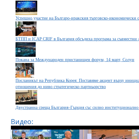
Успешно участие на Българо-иракския търговско-икономически 
БТПП и ICAP CRIF в България обсъдиха програма за съвместни д
Покана за Международен пристанищен форум, 14 март, Солун
Посланикът на Република Корея: Поставяме акцент върху инициа
отношения до ниво стратегическо партньорство
Двустранна среща България–Гърция със силно институционално 
Видео: