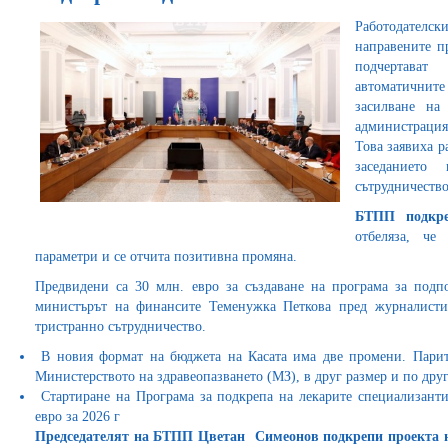
Работодателс
направените п
подчертава
автоматичните
засилване на
администрация
Това заявиха р
заседанието
сътрудничеств
БТПП подкр
отбеляза, че
параметри и се отчита позитивна промяна.
Предвидени са 30 млн. евро за създаване на програма за подп
министърът на финансите Теменужка Петкова пред журналисти 
тристранно сътрудничество.
В новия формат на бюджета на Касата има две промени. Парит
Министерството на здравеопазването (МЗ), в друг размер и по дру
Стартиране на Програма за подкрепа на лекарите специализанти 
евро за 2026 г
Председателят на БТПП Цветан
Симеонов подкрепи проекта 