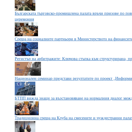
Българската търговско-промишлена палата връчи призове по пов
церемония
Среща на социалните партньори в Министерството на финансите
Регистър на арбитражите: Ключова стъпка към структурирана, пр
Национален семинар представи резултатите по проект „Информир
БТПП вижда знаци за възстановяване на нормалния диалог меж
Традиционна среща на Клуба на смесените и чуждестранни пала