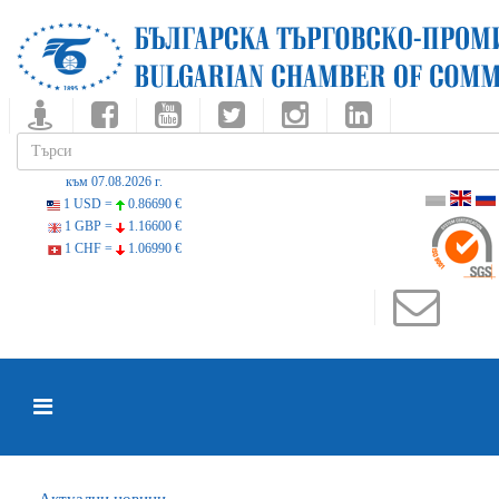
към 07.08.2026 г.
1 USD =
0.86690 €
1 GBP =
1.16600 €
1 CHF =
1.06990 €