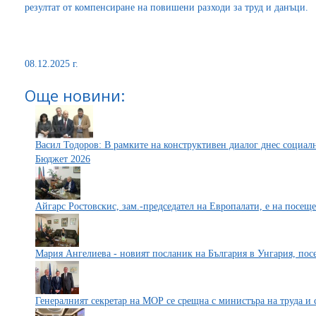
резултат от компенсиране на повишени разходи за труд и данъци.
08.12.2025 г.
Още новини:
Васил Тодоров: В рамките на конструктивен диалог днес социал
Бюджет 2026
Айгарс Ростовскис, зам.-председател на Европалати, е на посещ
Мария Ангелиева - новият посланик на България в Унгария, по
Генералният секретар на МОР се срещна с министъра на труда и