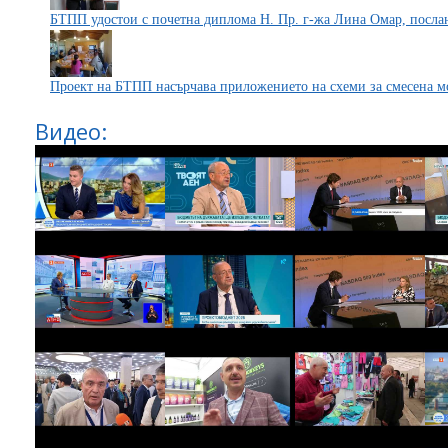
БТПП удостои с почетна диплома Н. Пр. г-жа Лина Омар, посла
Проект на БТПП насърчава приложението на схеми за смесена м
Видео: