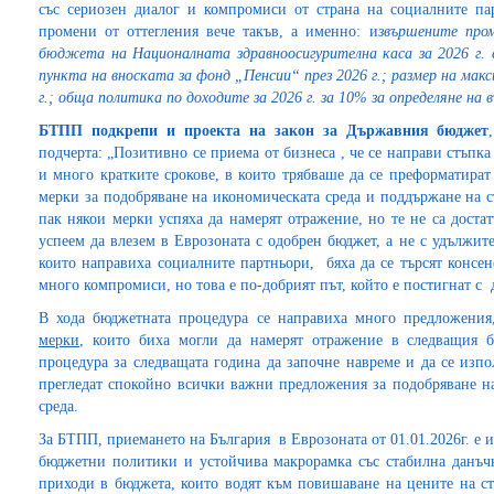
със сериозен диалог и компромиси от страна на социалните па
промени от оттегления вече такъв, а именно: и
звършените про
бюджета на Националната здравноосигурителна каса за 2026 г. с
пункта на вноската за фонд „Пенсии“ през 2026 г.; размер на макс
г.; обща политика по доходите за 2026 г. за 10% за определяне на
БТПП подкрепи и проекта на закон за
Д
ържавния бюджет
подчерта: „Позитивно се приема от бизнеса , че се направи стъпка
и много кратките срокове, в които трябваше да се преформатира
мерки за подобряване на икономическата среда и поддържане на 
пак някои мерки успяха да намерят отражение, но те не са доста
успеем да влезем в Еврозоната с одобрен бюджет, а не с удължит
които направиха социалните партньори, бяха да се търсят консен
много компромиси, но това е по-добрият път, който е постигнат с 
В хода бюджетната процедура се направиха много предложения
мерки
, които биха могли да намерят отражение в следващия б
процедура за следващата година да започне навреме и да се изпо
прегледат спокойно всички важни предложения за подобряване н
среда.
За БТПП, приемането на България в Еврозоната от 01.01.2026г. е 
бюджетни политики и устойчива макрорамка със стабилна данъчн
приходи в бюджета, които водят към повишаване на цените на ст