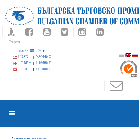
към 06.08.2026 г.
1 USD =
0.86640 €
1 GBP =
1.16680 €
1 CHF =
1.07000 €