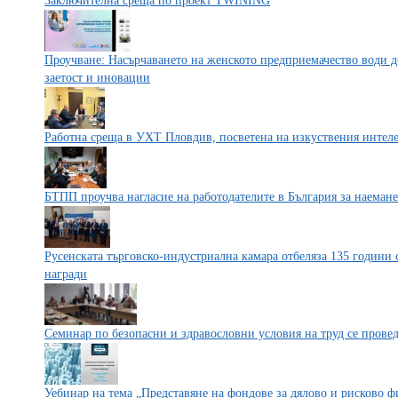
Заключителна среща по проект TWINING
Проучване: Насърчаването на женското предприемачество води д
заетост и иновации
Работна среща в УХТ Пловдив, посветена на изкуствения интел
БТПП проучва нагласие на работодателите в България за наемане
Русенската търговско-индустриална камара отбеляза 135 години 
награди​
Семинар по безопасни и здравословни условия на труд се проведе
Уебинар на тема „Представяне на фондове за дялово и рисково 