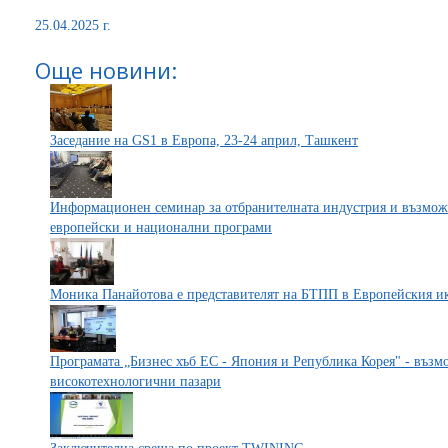
25.04.2025 г.
Още новини:
Заседание на GS1 в Европа, 23-24 април, Ташкент
Информационен семинар за отбранителната индустрия и възмож
европейски и национални програми
Моника Панайотова e представителят на БТПП в Европейския и
Програмата „Бизнес хъб ЕС - Япония и Република Корея" - възмо
високотехнологични пазари