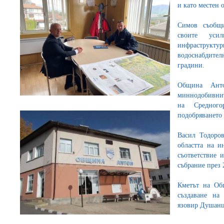
и като местен 
Симов съобщи
своите уси
инфраструкту
водоснабдител
градини.
Община Ант
миннодобивни
на Средног
подобряването 
Васил Тодоро
областта на и
съответствие 
събрание през 
Кметът на Об
създаване на
язовир Душанц