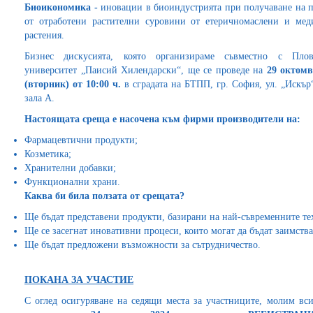
Биоикономика -
иновации в биоиндустрията при получаване на 
от отработени растителни суровини от етеричномаслени и ме
растения.
Бизнес дискусията, която организираме съвместно с Плов
университет „Паисий Хилендарски“, ще се проведе на
29 октомв
(вторник) от 10:00 ч.
в сградата на БТПП, гр. София, ул. „Искър“ 
зала А.
Настоящата среща е насочена към фирми производители на:
Фармацевтични продукти;
Козметика;
Хранителни добавки;
Функционални храни.
Каква би била ползата от срещата?
Ще бъдат представени продукти, базирани на най-съвременните те
Ще се засегнат иновативни процеси, които могат да бъдат заимств
Ще бъдат предложени възможности за сътрудничество.
ПОКАНА ЗА УЧАСТИЕ
С оглед осигуряване на седящи места за участниците, молим вси