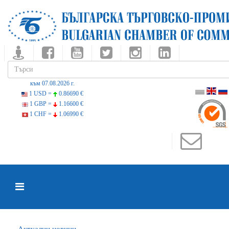
към 07.08.2026 г.
1 USD =
0.86690 €
1 GBP =
1.16600 €
1 CHF =
1.06990 €