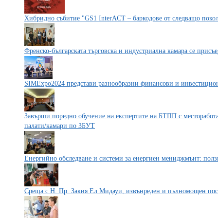
Хибридно събитие "GS1 InterACT – баркодове от следващо поко
Френско-българската търговска и индустриална камара се прис
SIMExpo2024 представи разнообразни финансови и инвестицио
Завърши поредно обучение на експертите на БТПП с месторабот
палати/камари по ЗБУТ
Енергийно обследване и системи за енергиен мениджмънт: пол
Среща с Н. Пр. Закия Ел Мидауи, извънреден и пълномощен по