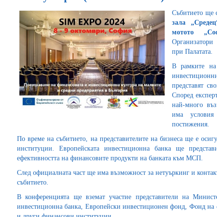
Събитието ще 
зала „Среде
мотото „Со
Организатори
при Палатата.
В рамките на
инвестиционн
представят св
Според експер
най-много въз
има условия
постижения.
По време на събитието, на представителите на бизнеса ще е оси
институции. Европейската инвестиционна банка ще представ
ефективността на финансовите продукти на банката към МСП.
След официалната част ще има възможност за нeтуъркинг и контакт
събитието.
В конференцията ще вземат участие представители на Минист
инвестиционна банка, Европейски инвестиционен фонд, Фонд на 
и други финансови институции.