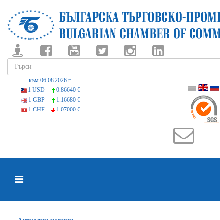
към 06.08.2026 г.
1 USD =
0.86640 €
1 GBP =
1.16680 €
1 CHF =
1.07000 €