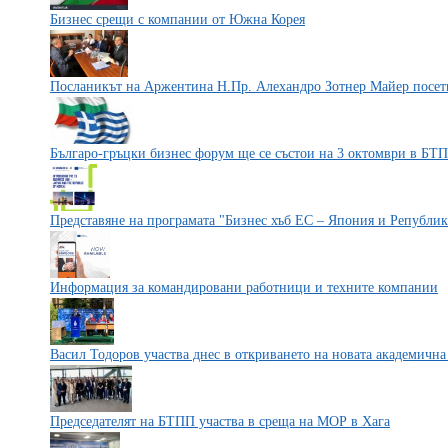
Бизнес срещи с компании от Южна Корея
Посланикът на Аржентина Н.Пр. Алехандро Зотнер Майер посе
Българо-гръцки бизнес форум ще се състои на 3 октомври в БТ
Представяне на програмата "Бизнес хъб ЕС – Япония и Републик
Информация за командировани работници и техните компании
Васил Тодоров участва днес в откриването на новата академич
Председателят на БТПП участва в среща на МОР в Хага