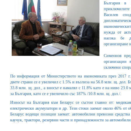
България в 
приключилите
Василев спо
дипломатическ
икономическит
нужда от акти
насока бе д
организиране 
Симеонов пред
организации 
сключени спора
По информация от Министерството на икономиката през 2017 г.,
двете страни се е увеличил с 1.5% и възлиза на 56.8 млн. щ. дол. 
33.8 млн. щ. дол., а вносът е намалял с 11.8% като е на ниво 23.0
за България, като се е увеличило със 187% /10.8 млн. щ. дол./.
Износът на България към Беларус се състои главно от: медика
електрически акумулатори и др. Тези стоки заемат около 46% от о
Беларус водещи позиции заемат: автомобилни превозни средства 
каучук, трактори, резервни части и принадлежности за автомобили,