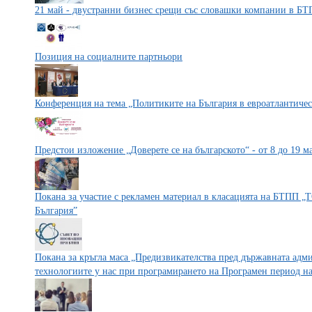
21 май - двустранни бизнес срещи със словашки компании в Б
Позиция на социалните партньори
Конференция на тема „Политиките на България в евроатлантичес
Предстои изложение „Доверете се на българското“ - от 8 до 19 
Покана за участие с рекламен материал в класацията на БТПП 
България”
Покана за кръгла маса „Предизвикателства пред държавната адм
технологиите у нас при програмирането на Програмен период на