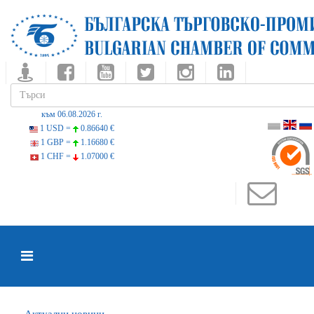
към 06.08.2026 г.
1 USD =
0.86640 €
1 GBP =
1.16680 €
1 CHF =
1.07000 €