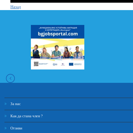
Назад
За нас
Как да стана член ?
Отзиви