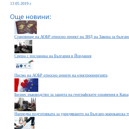
13.05.2019 г.
Още новини:
Становище на АОБР относно проект на ЗИД на Закона за българ
Среща с посланика на България в Йордания
Писмо на АОБР относно цените на електроенергията
Бизнес ръководство за защита на географските означения в Кана
Напредва подготовката за учредяването на Българо-мароканска 