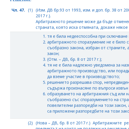
Чл. 47.
(1)
(Изм. ДВ бр.93 от 1993, изм. и доп. бр. 38 от 200
2017 г.).
Арбитражното решение може да бъде отменен
страната, която иска отмяната, докаже някое
тя е била недееспособна при сключване
арбитражното споразумение не е било с
съобразно закона, избран от страните, 
закон;
(Отм. – ДВ, бр. 8 от 2017 г.);
тя не е била надлежно уведомена за наз
арбитражното производство, или поради
да вземе участие в производството;
решението разрешава спор, непредвиде
съдържа произнасяне по въпроси извън 
образуването на арбитражния съд или н
съобразено със споразумението на стра
повелителни разпоредби на този закон, 
са приложени разпоредбите на този зако
(2)
(Нова – ДВ, бр. 8 от 2017 г.) Арбитражните р
предметът на които не подлежи на решаване 