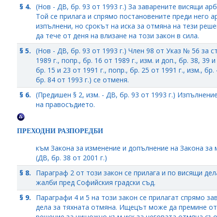
§ 4.
(Нов - ДВ, бр. 93 от 1993 г.) За заварените висящи ар
Той се прилага и спрямо постановените преди него а
изпълнени, но срокът на иска за отмяна на тези решен
да тече от деня на влизане на този закон в сила.
§ 5.
(Нов - ДВ, бр. 93 от 1993 г.) Член 98 от Указ № 56 за 
1989 г., попр., бр. 16 от 1989 г., изм. и доп., бр. 38, 39 и
бр. 15 и 23 от 1991 г., попр., бр. 25 от 1991 г., изм., бр.
бр. 84 от 1993 г.) се отменя.
§ 6.
(Предишен § 2, изм. - ДВ, бр. 93 от 1993 г.) Изпълнен
на правосъдието.
ПРЕХОДНИ РАЗПОРЕДБИ
към Закона за изменение и допълнение на Закона за
(ДВ, бр. 38 от 2001 г.)
§ 8.
Параграф 2 от този закон се прилага и по висящи де
жалби пред Софийския градски съд.
§ 9.
Параграфи 4 и 5 на този закон се прилагат спрямо з
дела за тяхната отмяна. Ищецът може да премине от
решение за нищожно към иск за неговата отмяна съобр