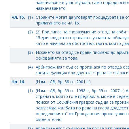
назначаване е участвувала, само поради основ
назначаването.
Чл. 15.
(1)
Страните могат да уговарят процедурата за о
прилагането на чл. 16.
(2)
(2) При липса на споразумение отвод на арбит
15 дни след като страната е узнала за образу
като е научила за обстоятелствата, които дав
(3)
Искането за отвод се прави писмено до арбит
основанията за това.
(4)
Арбитражният съд се произнася по отвода ос
своята функция или другата страна се съгласи
Чл. 16.
(Изм. - ДВ, бр. 38 от 2001 г.)
(1)
(Изм. - ДВ, бр. 59 от 1998 г., бр. 59 от 2007 г
страната, която го е предявила, може в седе
поиска от Софийския градски съд да се произн
разглежда жалбата по реда на глава двадесет
определенията" от Гражданския процесуален к
окончателно.
(2)
Арбитражният съд може да продължи разглеж