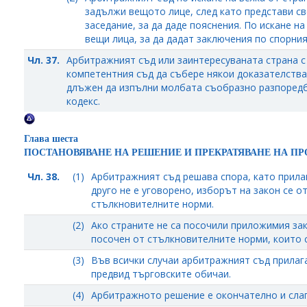
задължи вещото лице, след като представи св
заседание, за да даде пояснения. По искане на
вещи лица, за да дадат заключения по спорния
Чл. 37.
Арбитражният съд или заинтересуваната страна с
компетентния съд да събере някои доказателства
длъжен да изпълни молбата съобразно разпоредб
кодекс.
Глава шеста
ПОСТАНОВЯВАНЕ НА РЕШЕНИЕ И ПРЕКРАТЯВАНЕ НА П
Чл. 38.
(1)
Арбитражният съд решава спора, като прилаг
друго не е уговорено, изборът на закон се о
стълкновителните норми.
(2)
Ако страните не са посочили приложимия зак
посочен от стълкновителните норми, които 
(3)
Във всички случаи арбитражният съд прилага
предвид търговските обичаи.
(4)
Арбитражното решение е окончателно и слага