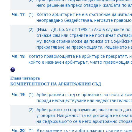
него решение въпреки отвода и жалбата по ал
Чл. 17.
(1)
Когато арбитърът не е в състояние да изпъл
неоправдано бездействува, неговите правомо
(2)
(Изм. - ДВ, бр. 59 от 1998 г.) Ако в случаите 
откаже сам или страните не постигнат съгла
му, всяка страна може да поиска от Софийския
прекратяване на правомощията. Решението на
Чл. 18.
Когато правомощията на арбитър се прекратят, на
който е назначен арбитърът, чиито правомощия с
Глава четвърта
КОМПЕТЕНТНОСТ НА АРБИТРАЖНИЯ СЪД
Чл. 19.
(1)
Арбитражният съд се произнася за своята ком
поради несъществуване или недействителнос
(2)
Арбитражното споразумение, включено в дого
уговорки. Нищожността на договора не означа
на съдържащото се в него арбитражно спораз
Чл. 20.
(1)
Възражението, че арбитражният съд не е ком