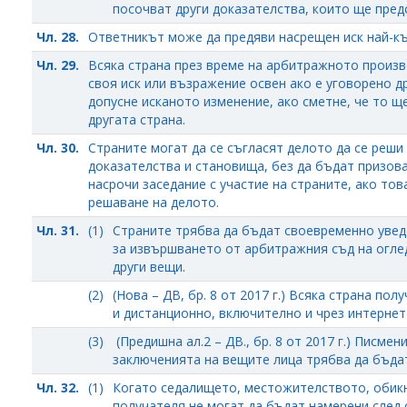
посочват други доказателства, които ще пред
Чл. 28.
Ответникът може да предяви насрещен иск най-къ
Чл. 29.
Всяка страна през време на арбитражното произ
своя иск или възражение освен ако е уговорено д
допусне исканото изменение, ако сметне, че то щ
другата страна.
Чл. 30.
Страните могат да се съгласят делото да се реши
доказателства и становища, без да бъдат призов
насрочи заседание с участие на страните, ако то
решаване на делото.
Чл. 31.
(1)
Страните трябва да бъдат своевременно увед
за извършването от арбитражния съд на оглед
други вещи.
(2)
(Нова – ДВ, бр. 8 от 2017 г.) Всяка страна п
и дистанционно, включително и чрез интернет
(3)
(Предишна ал.2 – ДВ., бр. 8 от 2017 г.) Писме
заключенията на вещите лица трябва да бъда
Чл. 32.
(1)
Когато седалището, местожителството, обик
получателя не могат да бъдат намерени след