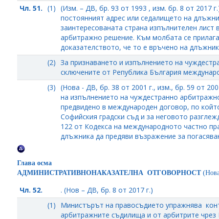
Чл. 51.
(1)
(Изм. – ДВ, бр. 93 от 1993 , изм. бр. 8 от 2017
постоянният адрес или седалището на длъжни
заинтересованата страна изпълнителен лист в
арбитражно решение. Към молбата се прилаг
доказателството, че то е връчено на длъжник
(2)
За признаването и изпълнението на чуждестр
сключените от Република България междунаро
(3)
(Нова - ДВ, бр. 38 от 2001 г., изм., бр. 59 от 2
на изпълнението на чуждестранно арбитражно 
предвидено в международен договор, по който
Софийския градски съд и за неговото разглежд
122 от Кодекса на международното частно пра
длъжника да предяви възражение за погасява
Глава осма
АДМИНИСТРАТИВНОНАКАЗАТЕЛНА ОТГОВОРНОСТ
(Нова 
Чл. 52.
. (Нов – ДВ, бр. 8 от 2017 г.)
(1)
Министърът на правосъдието упражнява конт
арбитражните съдилища и от арбитрите чрез