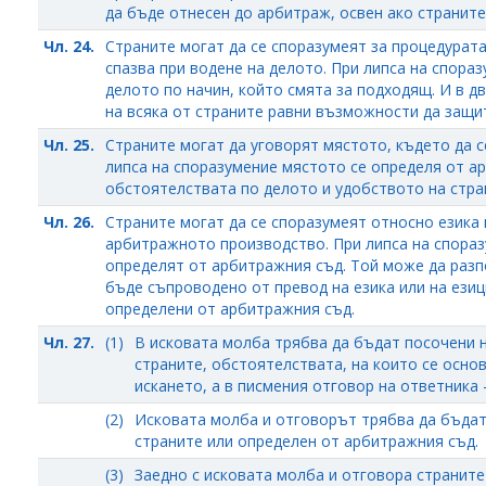
да бъде отнесен до арбитраж, освен ако страните
Чл. 24.
Страните могат да се споразумеят за процедурат
спазва при водене на делото. При липса на спор
делото по начин, който смята за подходящ. И в д
на всяка от страните равни възможности да защи
Чл. 25.
Страните могат да уговорят мястото, където да 
липса на споразумение мястото се определя от а
обстоятелствата по делото и удобството на стра
Чл. 26.
Страните могат да се споразумеят относно езика 
арбитражното производство. При липса на спораз
определят от арбитражния съд. Той може да разп
бъде съпроводено от превод на езика или на езиц
определени от арбитражния съд.
Чл. 27.
(1)
В исковата молба трябва да бъдат посочени 
страните, обстоятелствата, на които се основ
искането, а в писмения отговор на ответника 
(2)
Исковата молба и отговорът трябва да бъдат 
страните или определен от арбитражния съд.
(3)
Заедно с исковата молба и отговора страните