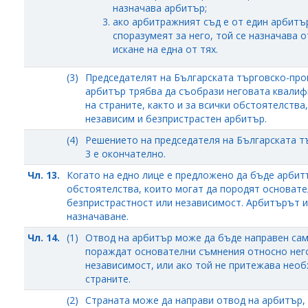
назначава арбитър;
ако арбитражният съд е от един арбитър
споразумеят за него, той се назначава 
искане на една от тях.
(3)
Председателят на Българската търговско-про
арбитър трябва да съобрази неговата квалиф
на страните, както и за всички обстоятелства
независим и безпристрастен арбитър.
(4)
Решението на председателя на Българската тъ
3 е окончателно.
Чл. 13.
Когато на едно лице е предложено да бъде арбитъ
обстоятелства, които могат да породят основате
безпристрастност или независимост. Арбитърът и
назначаване.
Чл. 14.
(1)
Отвод на арбитър може да бъде направен сам
пораждат основателни съмнения относно нег
независимост, или ако той не притежава нео
страните.
(2)
Страната може да направи отвод на арбитър, 