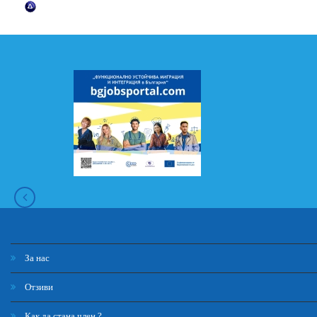
За нас
Отзиви
Как да стана член ?