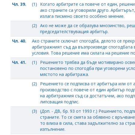
Чл. 39.
(1)
Когато арбитрите са повече от един, решени
ако страните са уговорили друго. Арбитърът,
излага писмено своето особено мнение.
(2)
Ако не може да се образува мнозинство, ре
председателствуващия арбитър.
Чл. 40.
Ако страните сключат спогодба, делото се прекр
арбитражният съд да възпроизведе спогодбата 
условия. Това решение има силата на решение п
Чл. 41.
(1)
Решението трябва да бъде мотивирано освен 
постановено по спогодба при уговорени усло
мястото на арбитража.
(2)
Решението се подписва от арбитъра или от 
производство с повече от един арбитър под
на арбитражния съд са достатъчни, ако подп
липсващия подпис.
(3)
(Доп. - ДВ, бр. 93 от 1993 г.) Решението, по
страните. То се смята за обявено с връчване
то влиза в сила, става задължително за стр
изпълнение.