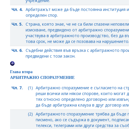
учреждение.
Чл. 4.
Арбитражът може да бъде постоянна институция и
определен спор.
Чл. 5.
Страна, която знае, че не са били спазени неповел
изискване, предвидено от арбитражно споразумени
участвува в арбитражното производство, без да въ
това срок, не може да се позовава на нарушението
Чл. 6.
Съдебни действия във връзка с арбитражното прои
предвидени с този закон.
Глава втора
АРБИТРАЖНО СПОРАЗУМЕНИЕ
Чл. 7.
(1)
Арбитражно споразумение е съгласието на ст
реши всички или някои спорове, които могат 
тях относно определено договорно или извъ
да бъде арбитражна клауза в друг договор ил
(2)
Арбитражното споразумение трябва да бъде п
писмено, ако се съдържа в документ, подписан
телекси, телеграми или други средства за съо