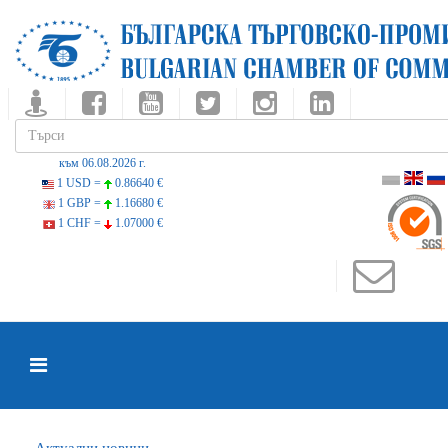
към 06.08.2026 г.
1 USD =
0.86640 €
1 GBP =
1.16680 €
1 CHF =
1.07000 €