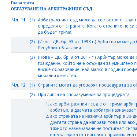
Глава трета
ОБРАЗУВАНЕ НА АРБИТРАЖНИЯ СЪД
Чл. 11.
(1)
Арбитражният съд може да се състои от един 
определя от страните. Когато страните не са
да бъдат трима.
(2)
(Изм. - ДВ, бр. 93 от 1993 г.) Арбитър може да
Република България.
(3)
(Нова – ДВ, бр. 8 от 2017 г.) Арбитър може 
гражданин, който не е осъждан за умишлено 
висше образование, най-малко 8 години проф
морални качества.
Чл. 12.
(1)
Страните могат да уговарят процедурата за о
(2)
При липса на споразумение за процедурата:
ако арбитражният съд е от трима арбитр
арбитър, а двамата арбитри назначават 
ако страната не назначи арбитър в 30-д
другата страна да направи това или ако
тяхното назначаване не постигнат съгла
на Българската търговско-промишлена п