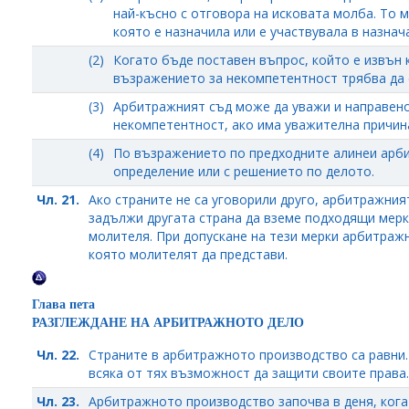
най-късно с отговора на исковата молба. То 
която е назначила или е участвувала в назнач
(2)
Когато бъде поставен въпрос, който е извън
възражението за некомпетентност трябва да с
(3)
Арбитражният съд може да уважи и направено
некомпетентност, ако има уважителна причина
(4)
По възражението по предходните алинеи арби
определение или с решението по делото.
Чл. 21.
Ако страните не са уговорили друго, арбитражния
задължи другата страна да вземе подходящи мерк
молителя. При допускане на тези мерки арбитраж
която молителят да представи.
Глава пета
РАЗГЛЕЖДАНЕ НА АРБИТРАЖНОТО ДЕЛО
Чл. 22.
Страните в арбитражното производство са равни
всяка от тях възможност да защити своите права.
Чл. 23.
Арбитражното производство започва в деня, кога