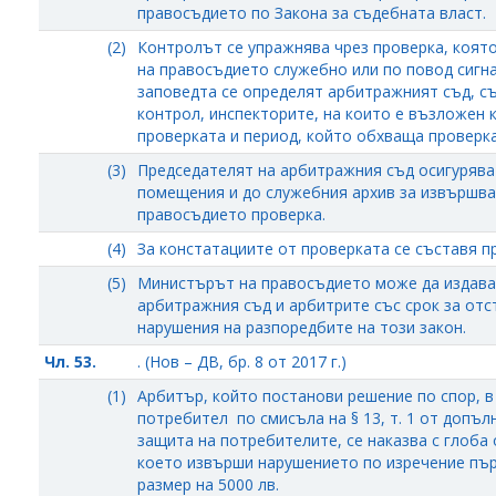
правосъдието по Закона за съдебната власт.
(2)
Контролът се упражнява чрез проверка, която
на правосъдието служебно или по повод сигна
заповедта се определят арбитражният съд, с
контрол, инспекторите, на които е възложен 
проверката и период, който обхваща проверка
(3)
Председателят на арбитражния съд осигурява
помещения и до служебния архив за извършва
правосъдието проверка.
(4)
За констатациите от проверката се съставя п
(5)
Министърът на правосъдието може да издава
арбитражния съд и арбитрите със срок за от
нарушения на разпоредбите на този закон.
Чл. 53.
. (Нов – ДВ, бр. 8 от 2017 г.)
(1)
Арбитър, който постанови решение по спор, в
потребител по смисъла на § 13, т. 1 от допъл
защита на потребителите, се наказва с глоба 
което извърши нарушението по изречение пър
размер на 5000 лв.