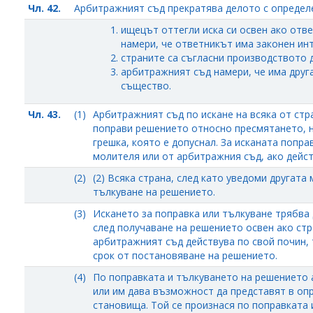
Чл. 42.
Арбитражният съд прекратява делото с определе
ищецът оттегли иска си освен ако отв
намери, че ответникът има законен ин
страните са съгласни производството д
арбитражният съд намери, че има друга
същество.
Чл. 43.
(1)
Арбитражният съд по искане на всяка от стр
поправи решението относно пресмятането, н
грешка, която е допуснал. За исканата попра
молителя или от арбитражния съд, ако дейст
(2)
(2) Всяка страна, след като уведоми другат
тълкуване на решението.
(3)
Искането за поправка или тълкуване трябва 
след получаване на решението освен ако стр
арбитражният съд действува по свой почин,
срок от постановяване на решението.
(4)
По поправката и тълкуването на решението 
или им дава възможност да представят в опр
становища. Той се произнася по поправката 