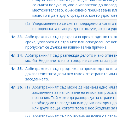
се смята получено, ако е изпратено до после
местожителство, обикновено пребиваване или
каквото и да е друго средство, което удостов
(2)
Уведомлението се смята предадено и когато п
в пощенската станция да го получи, ако тя уд
Чл. 33.
Арбитражният съд прекратява производството, а
срока, уговорен от страните или определен от нег
пропускът се дължи на извинителна причина.
Чл. 34.
Арбитражният съд разглежда делото и ако ответн
молба. Недаването на отговор не се смята за приз
Чл. 35.
Арбитражният съд продължава производството и 
доказателствата дори ако някоя от страните или и
заседанието.
Чл. 36.
(1)
Арбитражният съд може да назначи едно или п
заключение за изясняване на някои въпроси, з
познания. Той може да разпореди на страните
необходимите сведения или да им осигурят до
или други вещи, когато това е необходимо за
(2)
Арбитражният съд по искане на всяка от стра