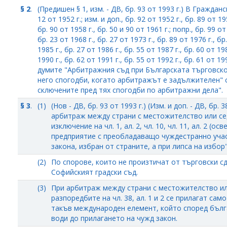
§ 2
.
(Предишен § 1, изм. - ДВ, бр. 93 от 1993 г.) В Гражданс
12 от 1952 г.; изм. и доп., бр. 92 от 1952 г., бр. 89 от 195
бр. 90 от 1958 г., бр. 50 и 90 от 1961 г.; попр., бр. 99 от 
бр. 23 от 1968 г., бр. 27 от 1973 г., бр. 89 от 1976 г., бр
1985 г., бр. 27 от 1986 г., бр. 55 от 1987 г., бр. 60 от 19
1990 г., бр. 62 от 1991 г., бр. 55 от 1992 г., бр. 61 от 199
думите "Арбитражния съд при Българската търговск
него спогодби, когато арбитражът е задължителен" 
сключените пред тях спогодби по арбитражни дела".
§ 3
.
(1)
(Нов - ДВ, бр. 93 от 1993 г.) (Изм. и доп. - ДВ, бр.
арбитраж между страни с местожителство или се
изключение на чл. 1, ал. 2, чл. 10, чл. 11, ал. 2 (о
предприятие с преобладаващо чуждестранно участ
закона, избран от страните, а при липса на избор" от
(2)
По спорове, които не произтичат от търговски сд
Софийският градски съд.
(3)
При арбитраж между страни с местожителство ил
разпоредбите на чл. 38, ал. 1 и 2 се прилагат с
такъв международен елемент, който според бъл
води до прилагането на чужд закон.