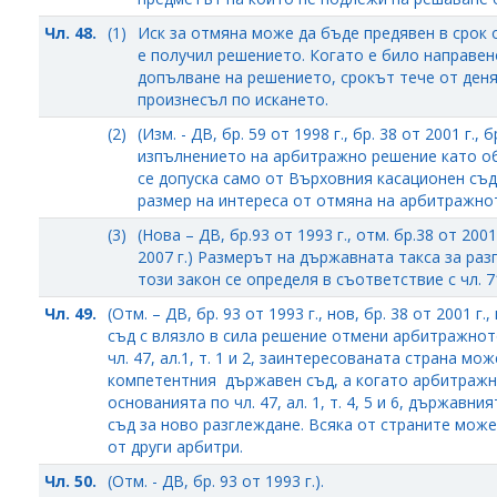
Чл. 48.
(1)
Иск за отмяна може да бъде предявен в срок 
е получил решението. Когато е било направен
допълване на решението, срокът тече от деня
произнесъл по искането.
(2)
(Изм. - ДВ, бр. 59 от 1998 г., бр. 38 от 2001 г.,
изпълнението на арбитражно решение като об
се допуска само от Върховния касационен съд
размер на интереса от отмяна на арбитражно
(3)
(Нова – ДВ, бр.93 от 1993 г., отм. бр.38 от 2001 
2007 г.) Размерът на държавната такса за раз
този закон се определя в съответствие с чл. 
Чл. 49.
(Отм. – ДВ, бр. 93 от 1993 г., нов, бр. 38 от 2001 г.
съд с влязло в сила решение отмени арбитражнот
чл. 47, ал.1, т. 1 и 2, заинтересованата страна мо
компетентния държавен съд, а когато арбитражн
основанията по чл. 47, ал. 1, т. 4, 5 и 6, държав
съд за ново разглеждане. Всяка от страните може
от други арбитри.
Чл. 50.
(Отм. - ДВ, бр. 93 от 1993 г.).