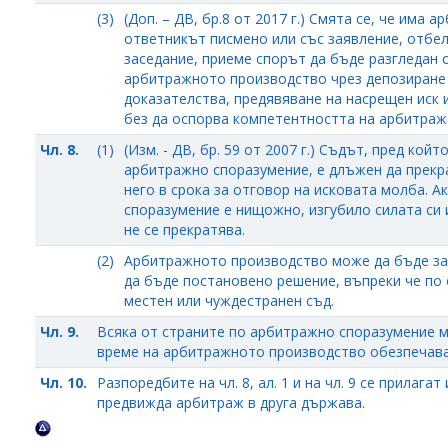
(3)
(Доп. – ДВ, бр.8 от 2017 г.) Смята се, че има
ответникът писмено или със заявление, отбе
заседание, приеме спорът да бъде разгледан 
арбитражното производство чрез депозиране 
доказателства, предявяване на насрещен иск 
без да оспорва компетентността на арбитраж
Чл. 8.
(1)
(Изм. - ДВ, бр. 59 от 2007 г.) Съдът, пред кой
арбитражно споразумение, е длъжен да прекра
него в срока за отговор на исковата молба. 
споразумение е нищожно, изгубило силата си 
не се прекратява.
(2)
Арбитражното производство може да бъде за
да бъде постановено решение, въпреки че по
местен или чуждестранен съд.
Чл. 9.
Всяка от страните по арбитражно споразумение м
време на арбитражното производство обезпечаван
Чл. 10.
Разпоредбите на чл. 8, ал. 1 и на чл. 9 се прилаг
предвижда арбитраж в друга държава.