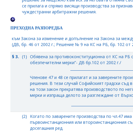
се прилага и спрямо висящи производства за признав
чуждестранни арбитражни решения.
ПРЕХОДНА РАЗПОРЕДБА
към Закона за изменение и допълнение на Закона за меж
(ДВ, бр. 46 от 2002 г.; Решение № 9 на КС на РБ, бр. 102 от 2
§ 3.
(1)
Обявена за противоконституционна от КС на РБ 
обезпечителни мерки”- ДВ бр.102 от 2002 г./
___________________________________
Членове 47 и 48 се прилагат и за заверените пр
решения. В тези случай Софийският градски съд в
на този закон прекратява производството по не
мерки и изпраща делото за разглеждане от Върхо
__________________________________
(2)
Когато по заварените производства по чл.47 им
първоинстанционния или второинстанционния съ
досегашния ред.