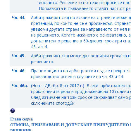
искането. Решението по тези въпроси се пост
Поправката и тълкуването стават част от р
Чл. 44.
Арбитражният съд по искане на страните може 
претенции, по които не се е произнесъл. Страна
уведоми другата страна за направеното от нея и
на решението. Когато искането е основателно,
допълнително решение в 60-дневен срок при спа
43, ал. 4.
Чл. 45.
Арбитражният съд може да продължи срока за п
решението.
Чл. 46.
Правомощията на арбитражния съд се прекратя
производство освен в случаите на чл. 43 и 44.
Чл. 46а.
(Нов – ДВ, бр. 8 от 2017 г.) Всеки арбитражен с
приключените дела в продължение на 10 години 
След изтичане на този срок се съхраняват само 
сключените спогодби.
Глава седма
ОТМЯНА, ПРИЗНАВАНЕ И ДОПУСКАНЕ ПРИНУДИТЕЛНО
РЕШЕНИЕ