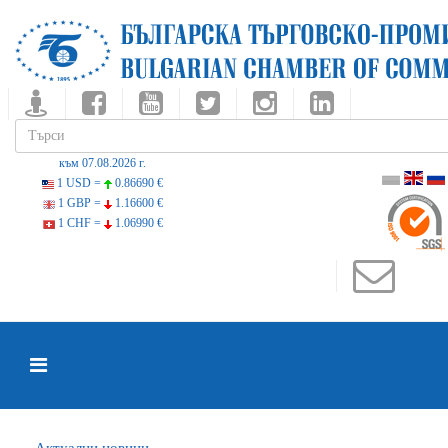
към 07.08.2026 г.
1 USD =
0.86690 €
1 GBP =
1.16600 €
1 CHF =
1.06990 €