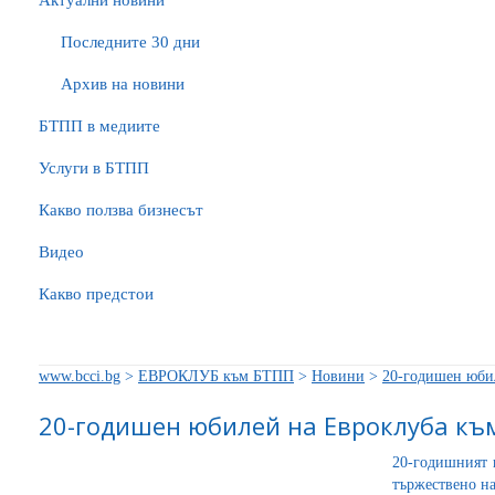
Актуални новини
Последните 30 дни
Архив на новини
БTПП в медиите
Услуги в БТПП
Какво ползва бизнесът
Видео
Какво предстои
www.bcci.bg
>
ЕВРОКЛУБ към БТПП
>
Новини
>
20-годишен юби
20-годишен юбилей на Евроклуба къ
20-годишният 
тържествено на