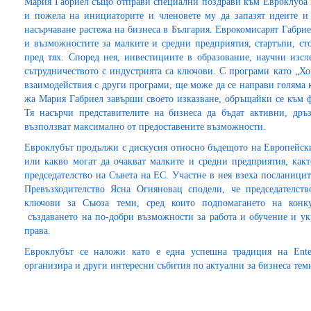
Мария Габриел също отправи специални поздрави към Евроклуба 
и пожела на инициаторите и членовете му да запазят идеите и
насърчаване растежа на бизнеса в България. Еврокомисарят Габри
и възможностите за малките и средни предприятия, стартъпи, сто
пред тях. Според нея, инвестициите в образование, научни изсл
сътрудничеството с индустрията са ключови. С програми като „Х
взаимодействия с други програми, ще може да се направи голяма 
жа Мария Габриел завърши своето изказване, обръщайки се към ф
Тя насърчи представителите на бизнеса да бъдат активни, дръ
възползват максимално от предоставените възможности.
Евроклубът продължи с дискусия относно бъдещото на Европейски
или какво могат да очакват малките и средни предприятия, как
председателство на Съвета на ЕС. Участие в нея взеха посланиц
Превъзходителство Ясна Огняновац сподели, че председателст
ключови за Съюза теми, сред които подпомагането на конку
създаването на по-добри възможности за работа и обучение и ук
права.
Евроклубът се наложи като е една успешна традиция на Ent
организира и други интересни събития по актуални за бизнеса тем