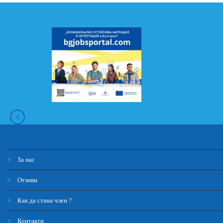
За нас
Отзиви
Как да стана член ?
Контакти