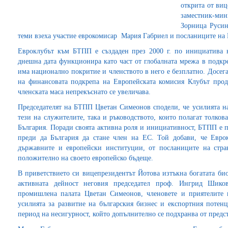
открита от ви
заместник-ми
Зорница Русин
теми взеха участие еврокомисар Мария Габриел и посланиците на
Евроклубът към БТПП е създаден през 2000 г. по инициатива
днешна дата функционира като част от глобалната мрежа в подкре
има национално покритие и членството в него е безплатно. Досег
на финансовата подкрепа на Европейската комисия Клубът прод
членската маса непрекъснато се увеличава.
Председателят на БТПП Цветан Симеонов сподели, че усилията на 
тези на служителите, така и ръководството, които полагат толков
България. Поради своята активна роля и инициативност, БТПП е 
преди да България да стане член на ЕС. Той добави, че Евро
държавните и европейски институции, от посланиците на стра
положително на своето европейско бъдеще.
В приветствието си вицепрезидентът Йотова изтъкна богатата би
активната дейност неговия председател проф. Ингрид Шикова
промишлена палата Цветан Симеонов, членовете и приятелите 
усилията за развитие на българския бизнес и експортния поте
период на несигурност, който допълнително се подхранва от пред