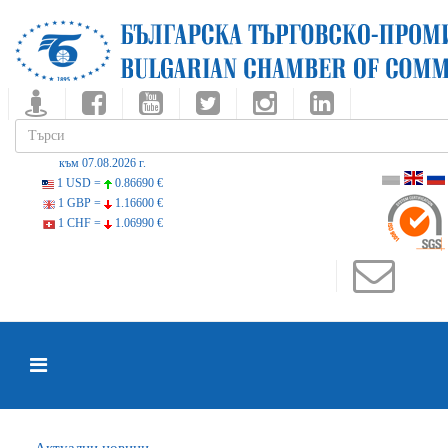
към 07.08.2026 г.
1 USD =
0.86690 €
1 GBP =
1.16600 €
1 CHF =
1.06990 €