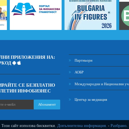
ЛНИ ПРИЛОЖЕНИЯ НА:
Партньори
РКОД
АОБР
Международни и Национални уч
РАЙТЕ СЕ БЕЗПЛАТНО
ЮЛЕТИН ИНФОБИЗНЕС
Център за медиация
Абонамент
Този сайт използва бисквитки.
Допълнителна информация.
-
Разбрано
.