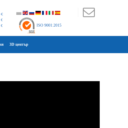
 €
 €
ISO 9001:2015
 €
ия
3D център