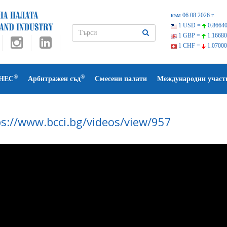
към 06.08.2026 г.
1 USD =
0.86640
1 GBP =
1.16680
1 CHF =
1.07000
®
®
НЕС
Арбитражен съд
Смесени палати
Международни участ
ps://www.bcci.bg/videos/view/957