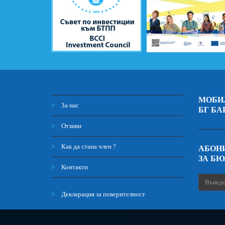
МОБИ
За нас
БГ БА
Отзиви
Как да стана член ?
АБОНИ
ЗА Б
Контакти
Декларация за поверителност