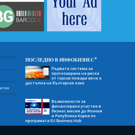
®
ПОСЛЕДНО В ИНФОБИЗНЕС
Първата система за
прогнозиране на риска
от горски пожари вече е
достъпна на български език
астия
Възможности за
финансирано участие в
бизнес мисии до Япония
и Република Корея по
програмата EU Business Hub