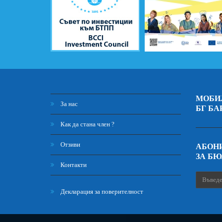
МОБИ
За нас
БГ БА
Как да стана член ?
Отзиви
АБОНИ
ЗА Б
Контакти
Декларация за поверителност