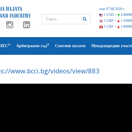
към 07.08.2026 г.
1 USD =
0.86690
1 GBP =
1.16600
1 CHF =
1.06990
®
®
НЕС
Арбитражен съд
Смесени палати
Международни участ
ps://www.bcci.bg/videos/view/883