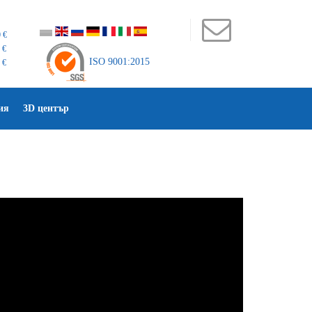
 €
 €
ISO 9001:2015
 €
ия
3D център