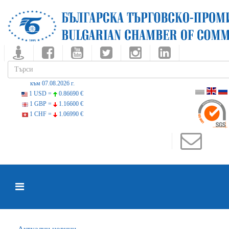
към 07.08.2026 г.
1 USD =
0.86690 €
1 GBP =
1.16600 €
1 CHF =
1.06990 €