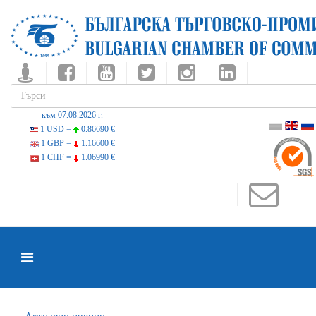
към 07.08.2026 г.
1 USD =
0.86690 €
1 GBP =
1.16600 €
1 CHF =
1.06990 €