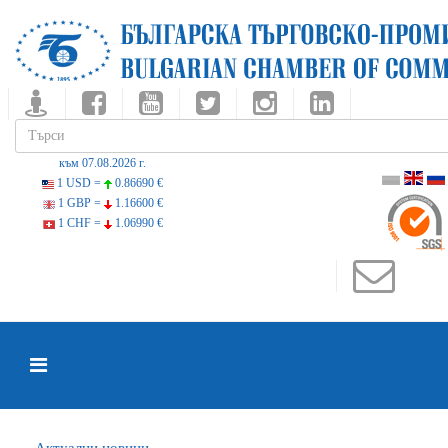
към 07.08.2026 г.
1 USD =
0.86690 €
1 GBP =
1.16600 €
1 CHF =
1.06990 €