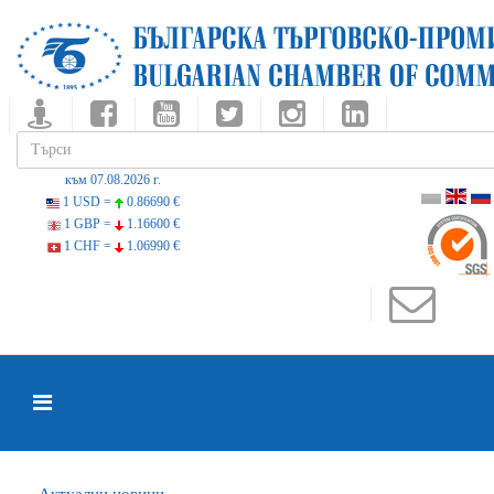
към 07.08.2026 г.
1 USD =
0.86690 €
1 GBP =
1.16600 €
1 CHF =
1.06990 €