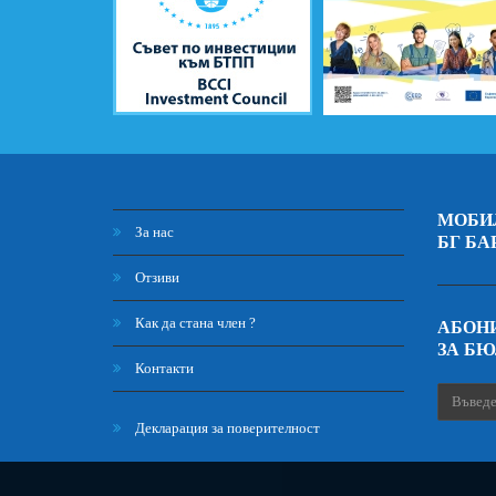
МОБИ
За нас
БГ БА
Отзиви
Как да стана член ?
АБОНИ
ЗА Б
Контакти
Декларация за поверителност