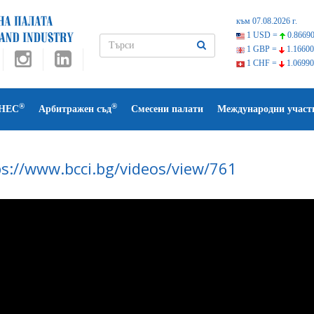
към 07.08.2026 г.
1 USD =
0.86690
1 GBP =
1.16600
1 CHF =
1.06990
®
®
НЕС
Арбитражен съд
Смесени палати
Международни участ
ps://www.bcci.bg/videos/view/761