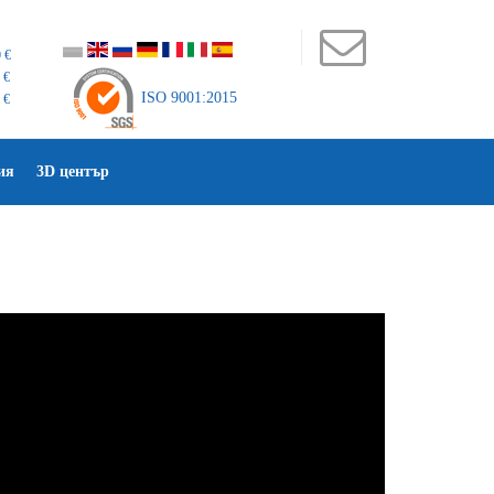
 €
 €
ISO 9001:2015
 €
ия
3D център