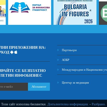
ЛНИ ПРИЛОЖЕНИЯ НА:
Партньори
РКОД
АОБР
Международни и Национални уч
РАЙТЕ СЕ БЕЗПЛАТНО
ЮЛЕТИН ИНФОБИЗНЕС
Център за медиация
Абонамент
Този сайт използва бисквитки.
Допълнителна информация.
-
Разбрано
.