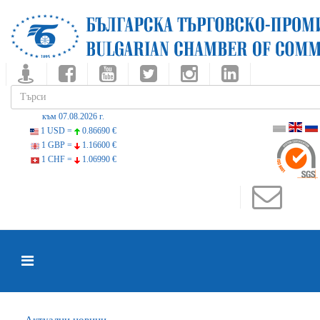
към 07.08.2026 г.
1 USD =
0.86690 €
1 GBP =
1.16600 €
1 CHF =
1.06990 €