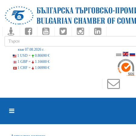
към 07.08.2026 г.
1 USD =
0.86690 €
1 GBP =
1.16600 €
1 CHF =
1.06990 €