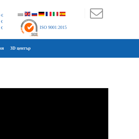
 €
 €
ISO 9001:2015
 €
ия
3D център