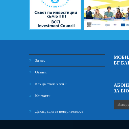
МОБИ
За нас
БГ БА
Отзиви
Как да стана член ?
АБОНИ
ЗА Б
Контакти
Декларация за поверителност