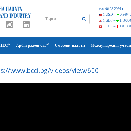
към 06.08.2026 г.
1 USD =
0.86640
1 GBP =
1.16680
1 CHF =
1.07000
®
®
НЕС
Арбитражен съд
Смесени палати
Международни участ
ps://www.bcci.bg/videos/view/600