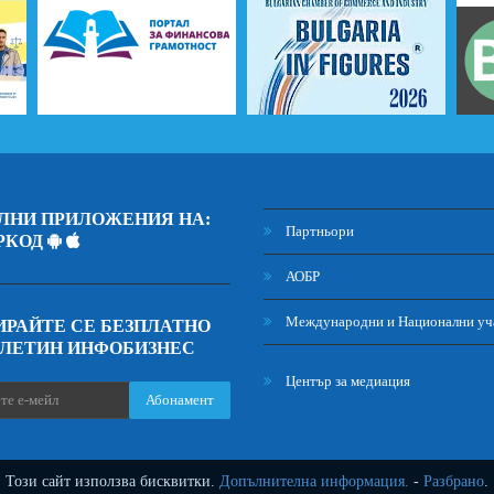
ЛНИ ПРИЛОЖЕНИЯ НА:
Партньори
РКОД
АОБР
Международни и Национални уч
РАЙТЕ СЕ БЕЗПЛАТНО
ЮЛЕТИН ИНФОБИЗНЕС
Център за медиация
Абонамент
Този сайт използва бисквитки.
Допълнителна информация.
-
Разбрано
.