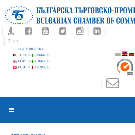
към 06.08.2026 г.
1 USD =
0.86640 €
1 GBP =
1.16680 €
1 CHF =
1.07000 €