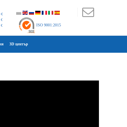
 €
 €
ISO 9001:2015
 €
ия
3D център