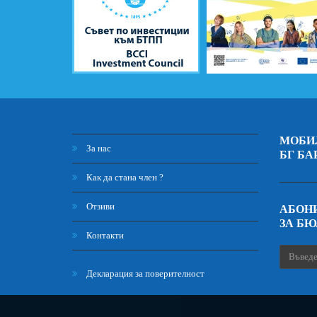
МОБИ
За нас
БГ БА
Как да стана член ?
Отзиви
АБОНИ
ЗА Б
Контакти
Декларация за поверителност