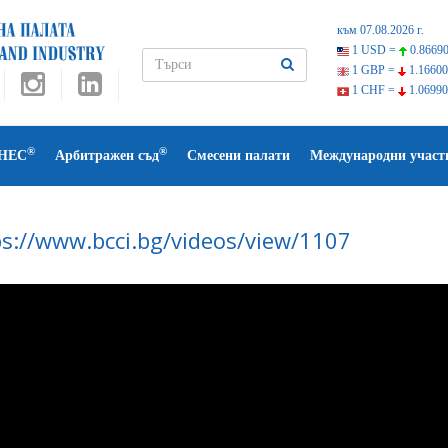
към 07.08.2026 г.
1 USD =
0.86690
1 GBP =
1.16600
1 CHF =
1.06990
®
®
НЕС
Арбитражен съд
Смесени палати
Международни участ
ps://www.bcci.bg/videos/view/1107