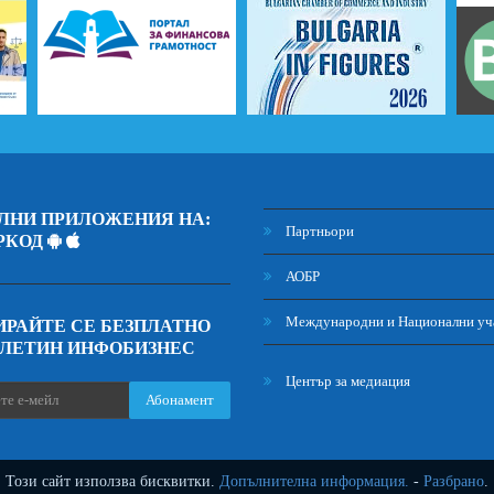
ЛНИ ПРИЛОЖЕНИЯ НА:
Партньори
РКОД
АОБР
Международни и Национални уч
РАЙТЕ СЕ БЕЗПЛАТНО
ЮЛЕТИН ИНФОБИЗНЕС
Център за медиация
Абонамент
Този сайт използва бисквитки.
Допълнителна информация.
-
Разбрано
.