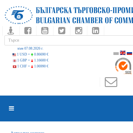
към 07.08.2026 г.
1 USD =
0.86690 €
1 GBP =
1.16600 €
1 CHF =
1.06990 €